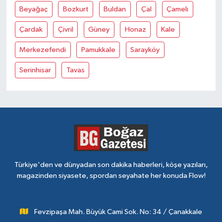
Beyağaç
Bozkurt
Buldan
Çal
Çameli
Çardak
Çivril
Güney
Honaz
Kale
Merkezefendi
Pamukkale
Sarayköy
Serinhisar
Tavas
Türkiye'den ve dünyadan son dakika haberleri, köşe yazıları,
magazinden siyasete, spordan seyahate her konuda Flow!
Fevzipaşa Mah. Büyük Cami Sok. No: 34 / Çanakkale