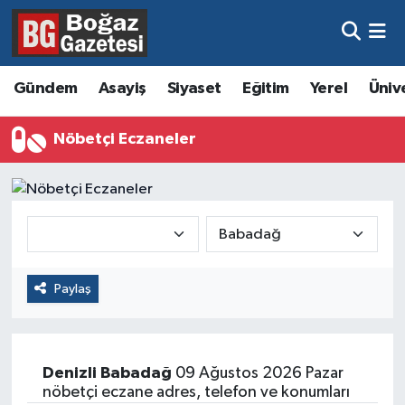
Asayiş
Hava Durumu
Gündem
Asayiş
Siyaset
Eğitim
Yerel
Üniv
Eğitim
Trafik Durumu
Nöbetçi Eczaneler
Ekonomi
Süper Lig Puan Durumu ve Fikstür
Gündem
Tüm Manşetler
Kültür ve Sanat
Son Dakika Haberleri
Paylaş
Magazin
Haber Arşivi
Resmi İlanlar
Denizli
Babadağ
09 Ağustos 2026 Pazar
Sağlık
nöbetçi eczane adres, telefon ve konumları