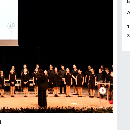
B
A
1
S
i