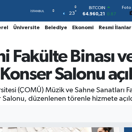
Foto 
DOLAR
°
23
47,7436
0.18
EURO
55,2510
0.32
erel
Üniversite
Belediye
Ekonomi
Resmi İlanlar
STERLİN
64,4811
0.38
GRAM ALTIN
 Fakülte Binası v
6648.99
2.59
BİST100
13.779
-14
Konser Salonu açıl
BITCOIN
64.960,21
0.87
tesi (ÇOMÜ) Müzik ve Sahne Sanatları Fakü
 Salonu, düzenlenen törenle hizmete açıld