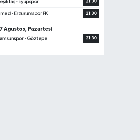
eşiktaş - Eyüpspor
21:30
med - Erzurumspor FK
21:30
7 Ağustos, Pazartesi
amsunspor - Göztepe
21:30