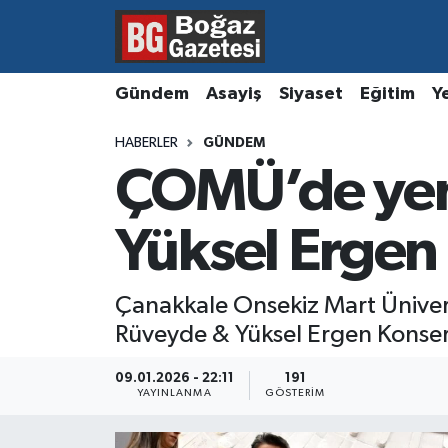
Asayiş
Hava Durumu
Gündem
Asayiş
Siyaset
Eğitim
Y
Eğitim
Trafik Durumu
HABERLER
GÜNDEM
ÇOMÜ’de yeni
Ekonomi
Süper Lig Puan Durumu ve Fikstür
Gündem
Tüm Manşetler
Yüksel Ergen 
Kültür ve Sanat
Son Dakika Haberleri
Çanakkale Onsekiz Mart Üniversi
Rüveyde & Yüksel Ergen Konser
Magazin
Haber Arşivi
09.01.2026 - 22:11
191
Resmi İlanlar
YAYINLANMA
GÖSTERIM
Sağlık