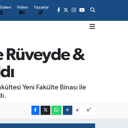
Galeri
Video
Yazarlar
e Rüveyde &
dı
ltesi Yeni Fakülte Binası ile
ı.
-
+
A
A