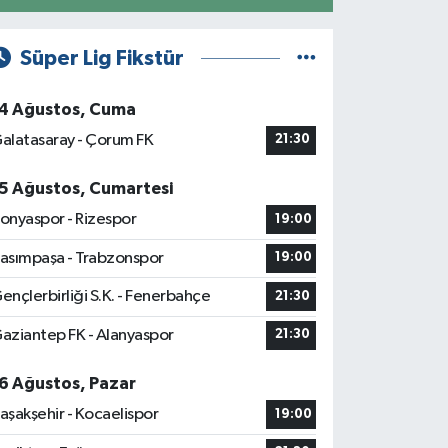
Süper Lig Fikstür
4 Ağustos, Cuma
alatasaray - Çorum FK
21:30
5 Ağustos, Cumartesi
onyaspor - Rizespor
19:00
asımpaşa - Trabzonspor
19:00
ençlerbirliği S.K. - Fenerbahçe
21:30
aziantep FK - Alanyaspor
21:30
6 Ağustos, Pazar
aşakşehir - Kocaelispor
19:00