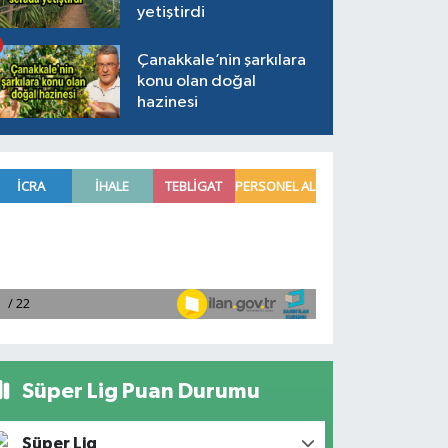
yetiştirdi
Çanakkale’nin şarkılara
konu olan doğal
hazinesi
Süper Lig Puan Durumu
Süper Lig