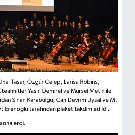
r Ünal Taşar, Özgür Celep, Larisa Robins,
teahhitler Yasin Demirel ve Mürsel Metin ile
ğı’ndan Sinan Karabulgu, Can Devrim Uysal ve M.
t Erenoğlu tarafından plaket takdim edildi.
 sona erdi.