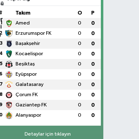
#
Takım
O
P
1
Amed
0
0
2
Erzurumspor FK
0
0
3
Başakşehir
0
0
4
Kocaelispor
0
0
5
Beşiktaş
0
0
6
Eyüpspor
0
0
7
Galatasaray
0
0
8
Çorum FK
0
0
9
Gaziantep FK
0
0
0
Alanyaspor
0
0
Detaylar için tıklayın