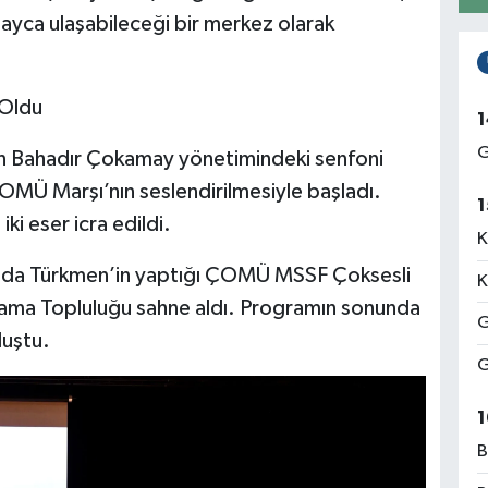
olayca ulaşabileceği bir merkez olarak
 Oldu
1
G
dan Bahadır Çokamay yönetimindeki senfoni
 ÇOMÜ Marşı’nın seslendirilmesiyle başladı.
1
ki eser icra edildi.
K
Funda Türkmen’in yaptığı ÇOMÜ MSSF Çoksesli
K
a Topluluğu sahne aldı. Programın sonunda
G
luştu.
G
1
B