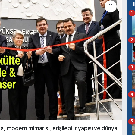
1
2
3
4
5
na, modern mimarisi, erişilebilir yapısı ve dünya