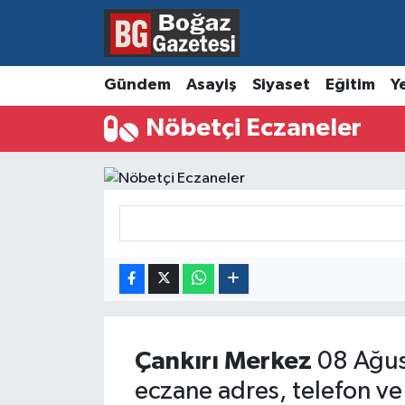
Asayiş
Hava Durumu
Gündem
Asayiş
Siyaset
Eğitim
Y
Eğitim
Trafik Durumu
Nöbetçi Eczaneler
Ekonomi
Süper Lig Puan Durumu ve Fikstür
Gündem
Tüm Manşetler
Kültür ve Sanat
Son Dakika Haberleri
Magazin
Haber Arşivi
Resmi İlanlar
Çankırı
Merkez
08 Ağus
eczane adres, telefon ve
Sağlık