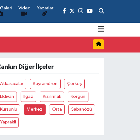
Galeri
Video
Yazarlar
ankırı Diğer İlçeler
Atkaracalar
Bayramören
Çerkeş
Eldivan
İlgaz
Kizilirmak
Korgun
Kurşunlu
Merkez
Orta
Şabanözü
Yaprakli