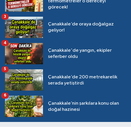
termometreler o dereceyi
görecek!
3
Çanakkale’de oraya doğalgaz
geliyor!
4
Çanakkale'de yangın, ekipler
seferber oldu
5
Çanakkale’de 200 metrekarelik
serada yetiştirdi
6
Çanakkale’nin şarkılara konu olan
doğal hazinesi