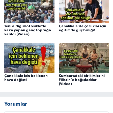
Yeni aldığı motosikletle
Çanakkale’de çocuklar için
kaza yapan genç toprağa
eğitimde güç birliği!
verildi (Video)
Çanakkale için beklenen
Kumbaradaki birikimlerini
hava değişti
Filistin'e bağışladılar
(Video)
Yorumlar