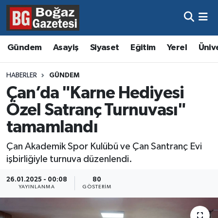
Asayiş
Hava Durumu
Gündem
Asayiş
Siyaset
Eğitim
Yerel
Üniv
Eğitim
Trafik Durumu
HABERLER
GÜNDEM
Ekonomi
Süper Lig Puan Durumu ve Fikstür
Çan’da "Karne Hediyesi
Özel Satranç Turnuvası"
Gündem
Tüm Manşetler
tamamlandı
Kültür ve Sanat
Son Dakika Haberleri
Çan Akademik Spor Kulübü ve Çan Santranç Evi
işbirliğiyle turnuva düzenlendi.
Magazin
Haber Arşivi
26.01.2025 - 00:08
80
Resmi İlanlar
YAYINLANMA
GÖSTERIM
Sağlık