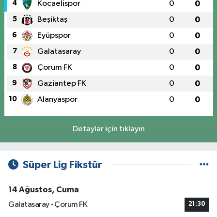
4
Kocaelispor
0
0
5
Beşiktaş
0
0
6
Eyüpspor
0
0
7
Galatasaray
0
0
8
Çorum FK
0
0
9
Gaziantep FK
0
0
10
Alanyaspor
0
0
Detaylar için tıklayın
Süper Lig Fikstür
14 Ağustos, Cuma
Galatasaray - Çorum FK
21:30