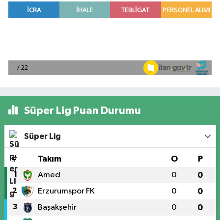
Süper Lig Puan Durumu
Süper Lig
#
Takım
O
P
1
Amed
0
0
2
Erzurumspor FK
0
0
3
Başakşehir
0
0