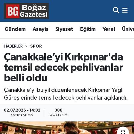
Asayiş
Hava Durumu
Gündem
Asayiş
Siyaset
Eğitim
Yerel
Üniv
Eğitim
Trafik Durumu
HABERLER
SPOR
Ekonomi
Süper Lig Puan Durumu ve Fikstür
Çanakkale’yi Kırkpınar'da
temsil edecek pehlivanlar
Gündem
Tüm Manşetler
belli oldu
Kültür ve Sanat
Son Dakika Haberleri
Çanakkale’yi bu yıl düzenlenecek Kırkpınar Yağlı
Güreşlerinde temsil edecek pehlivanlar açıklandı.
Magazin
Haber Arşivi
02.07.2026 - 14:02
308
Resmi İlanlar
YAYINLANMA
GÖSTERIM
Sağlık