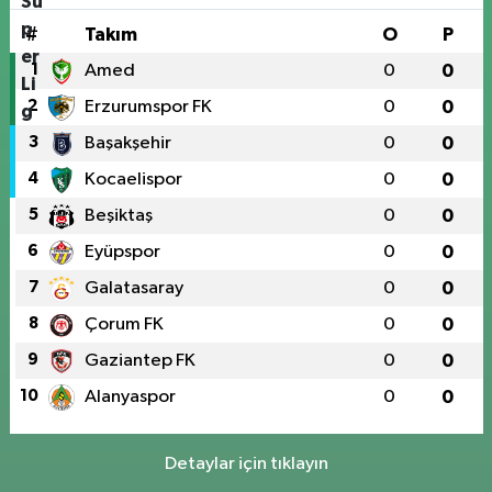
#
Takım
O
P
1
Amed
0
0
2
Erzurumspor FK
0
0
3
Başakşehir
0
0
4
Kocaelispor
0
0
5
Beşiktaş
0
0
6
Eyüpspor
0
0
7
Galatasaray
0
0
8
Çorum FK
0
0
9
Gaziantep FK
0
0
10
Alanyaspor
0
0
Detaylar için tıklayın