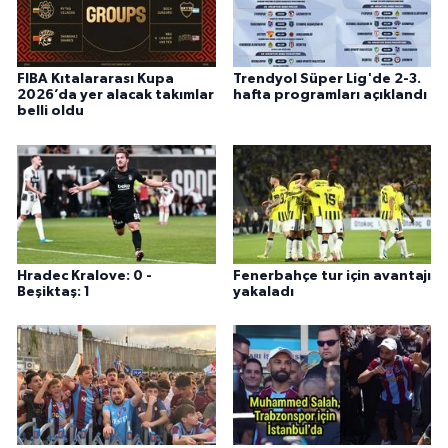
FIBA Kıtalararası Kupa
Trendyol Süper Lig'de 2-3.
2026’da yer alacak takımlar
hafta programları açıklandı
belli oldu
Hradec Kralove: 0 -
Fenerbahçe tur için avantajı
Beşiktaş: 1
yakaladı