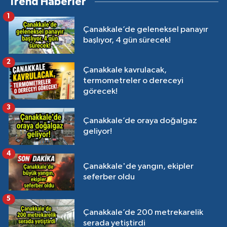
Trend Haberler
1
Çanakkale’de geleneksel panayır
başlıyor, 4 gün sürecek!
2
Çanakkale kavrulacak,
termometreler o dereceyi
görecek!
3
Çanakkale’de oraya doğalgaz
geliyor!
4
Çanakkale'de yangın, ekipler
seferber oldu
5
Çanakkale’de 200 metrekarelik
serada yetiştirdi