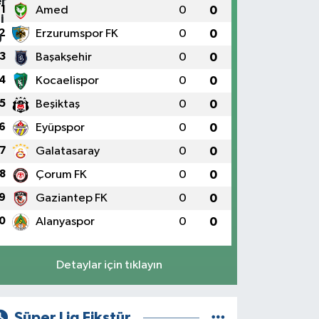
1
Amed
0
0
2
Erzurumspor FK
0
0
3
Başakşehir
0
0
4
Kocaelispor
0
0
5
Beşiktaş
0
0
6
Eyüpspor
0
0
7
Galatasaray
0
0
8
Çorum FK
0
0
9
Gaziantep FK
0
0
0
Alanyaspor
0
0
Detaylar için tıklayın
Süper Lig Fikstür