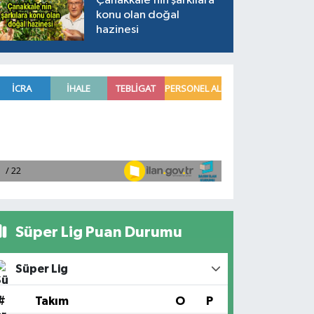
Çanakkale’nin şarkılara
konu olan doğal
hazinesi
Süper Lig Puan Durumu
Süper Lig
#
Takım
O
P