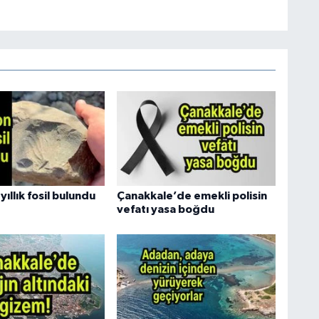
yıllık fosil bulundu
Çanakkale’de emekli polisin
vefatı yasa boğdu