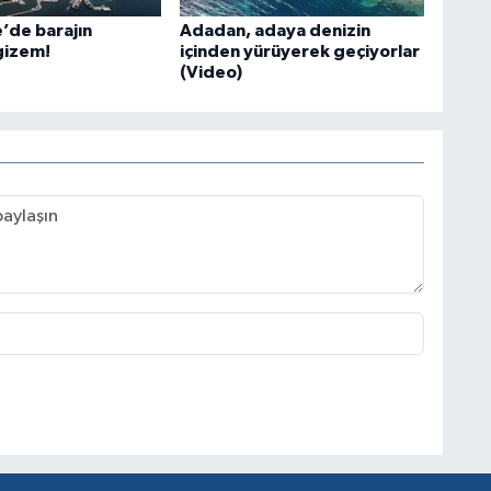
’de barajın
Adadan, adaya denizin
 gizem!
içinden yürüyerek geçiyorlar
(Video)