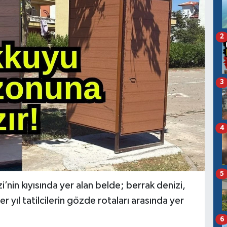
2
3
4
5
’nin kıyısında yer alan belde; berrak denizi,
er yıl tatilcilerin gözde rotaları arasında yer
6