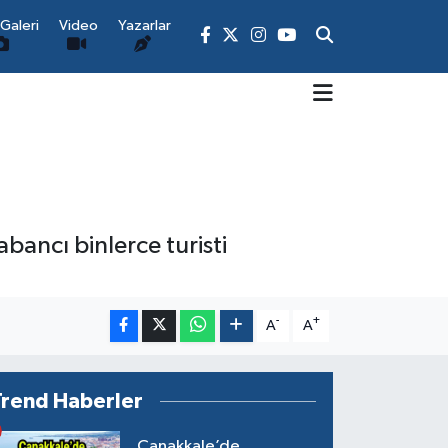
Galeri
Video
Yazarlar
!
bancı binlerce turisti
-
+
A
A
Trend Haberler
Çanakkale’de