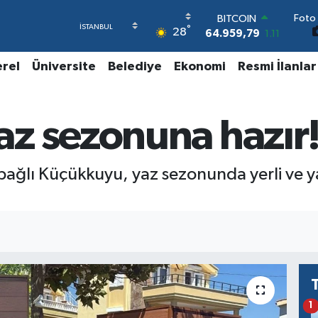
64.959,79
1.11
Foto 
DOLAR
°
28
47,7436
0.18
EURO
55,2510
0.32
erel
Üniversite
Belediye
Ekonomi
Resmi İlanlar
STERLİN
64,4811
0.38
GRAM ALTIN
z sezonuna hazır
6660.55
0.03
BİST100
13.779
-14
bağlı Küçükkuyu, yaz sezonunda yerli ve ya
1