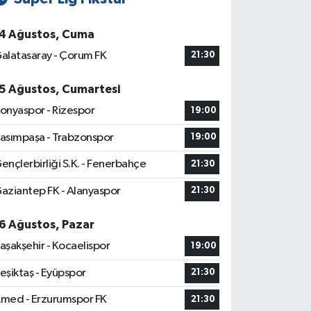
4 Ağustos, Cuma
alatasaray - Çorum FK
21:30
5 Ağustos, Cumartesi
onyaspor - Rizespor
19:00
asımpaşa - Trabzonspor
19:00
ençlerbirliği S.K. - Fenerbahçe
21:30
aziantep FK - Alanyaspor
21:30
6 Ağustos, Pazar
aşakşehir - Kocaelispor
19:00
eşiktaş - Eyüpspor
21:30
med - Erzurumspor FK
21:30