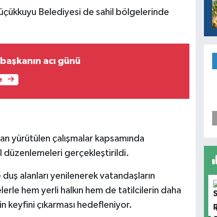
üçükkuyu Belediyesi de sahil bölgelerinde
başkanın acı günü
e
dan yürütülen çalışmalar kapsamında
il düzenlemeleri gerçekleştirildi.
e duş alanları yenilenerek vatandaşların
rle hem yerli halkın hem de tatilcilerin daha
in keyfini çıkarması hedefleniyor.