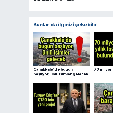
Bunlar da ilginizi çekebilir
Çanakkale’de bugün
70 milyon 
başlıyor, ünlü isimler gelecek!