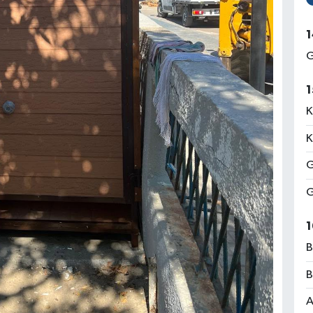
1
G
1
K
K
G
G
1
B
B
A