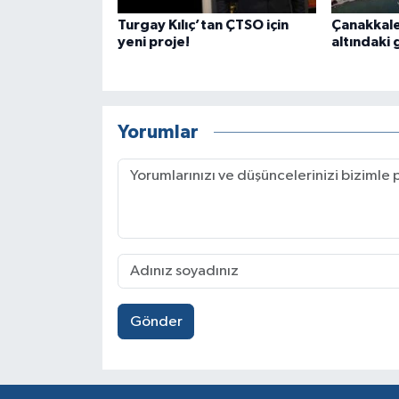
Turgay Kılıç’tan ÇTSO için
Çanakkale
yeni proje!
altındaki
Yorumlar
Gönder