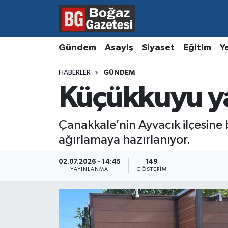
Asayiş
Hava Durumu
Gündem
Asayiş
Siyaset
Eğitim
Y
Eğitim
Trafik Durumu
HABERLER
GÜNDEM
Küçükkuyu ya
Ekonomi
Süper Lig Puan Durumu ve Fikstür
Gündem
Tüm Manşetler
Çanakkale’nin Ayvacık ilçesine 
ağırlamaya hazırlanıyor.
Kültür ve Sanat
Son Dakika Haberleri
02.07.2026 - 14:45
149
Magazin
Haber Arşivi
YAYINLANMA
GÖSTERIM
Resmi İlanlar
Sağlık