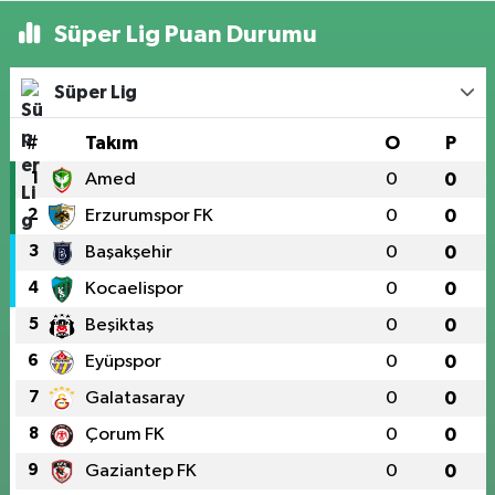
Süper Lig Puan Durumu
Süper Lig
#
Takım
O
P
1
Amed
0
0
2
Erzurumspor FK
0
0
3
Başakşehir
0
0
4
Kocaelispor
0
0
5
Beşiktaş
0
0
6
Eyüpspor
0
0
7
Galatasaray
0
0
8
Çorum FK
0
0
9
Gaziantep FK
0
0