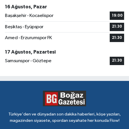
16 Ağustos, Pazar
Başakşehir - Kocaelispor
19:00
Beşiktaş - Eyüpspor
21:30
Amed - Erzurumspor FK
21:30
17 Ağustos, Pazartesi
Samsunspor - Göztepe
21:30
Türkiye'den ve dünyadan son dakika haberleri, köşe yazıları,
magazinden siyasete, spordan seyahate her konuda Flow!