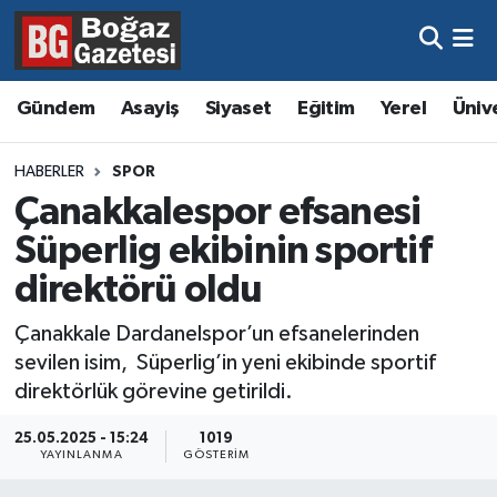
Asayiş
Hava Durumu
Gündem
Asayiş
Siyaset
Eğitim
Yerel
Üniv
Eğitim
Trafik Durumu
HABERLER
SPOR
Ekonomi
Süper Lig Puan Durumu ve Fikstür
Çanakkalespor efsanesi
Süperlig ekibinin sportif
Gündem
Tüm Manşetler
direktörü oldu
Kültür ve Sanat
Son Dakika Haberleri
Çanakkale Dardanelspor’un efsanelerinden
sevilen isim, Süperlig’in yeni ekibinde sportif
Magazin
Haber Arşivi
direktörlük görevine getirildi.
Resmi İlanlar
25.05.2025 - 15:24
1019
YAYINLANMA
GÖSTERIM
Sağlık