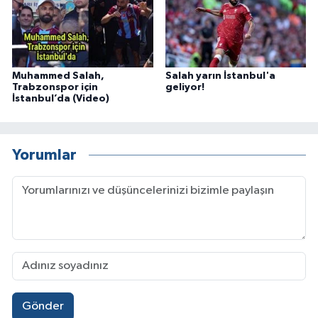
Muhammed Salah,
Salah yarın İstanbul'a
Trabzonspor için
geliyor!
İstanbul’da (Video)
Yorumlar
Gönder