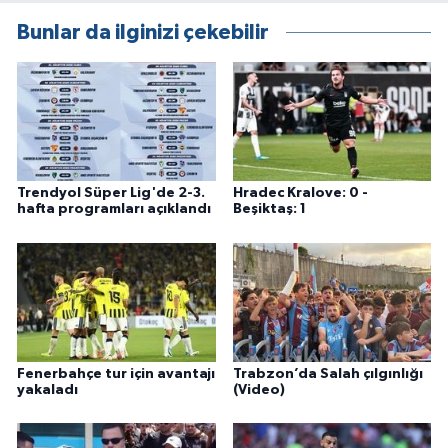
Bunlar da ilginizi çekebilir
Trendyol Süper Lig'de 2-3.
Hradec Kralove: 0 -
hafta programları açıklandı
Beşiktaş: 1
Fenerbahçe tur için avantajı
Trabzon’da Salah çılgınlığı
yakaladı
(Video)