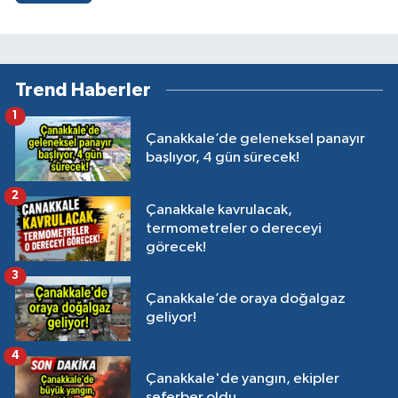
Trend Haberler
1
Çanakkale’de geleneksel panayır
başlıyor, 4 gün sürecek!
2
Çanakkale kavrulacak,
termometreler o dereceyi
görecek!
3
Çanakkale’de oraya doğalgaz
geliyor!
4
Çanakkale'de yangın, ekipler
seferber oldu