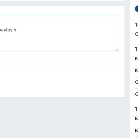
1
G
1
K
K
G
G
1
B
B