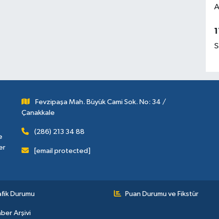
A
1
S
Fevzipaşa Mah. Büyük Cami Sok. No: 34 /
Çanakkale
(286) 213 34 88
e
er
[email protected]
afik Durumu
Puan Durumu ve Fikstür
ber Arşivi