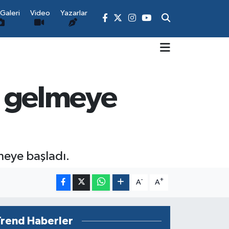
Galeri
Video
Yazarlar
rı gelmeye
lmeye başladı.
-
+
A
A
Trend Haberler