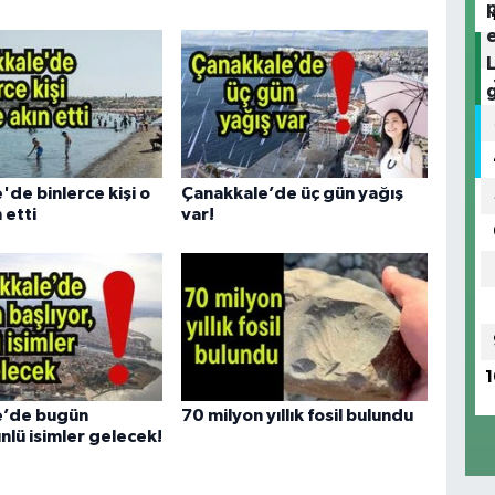
de binlerce kişi o
Çanakkale’de üç gün yağış
 etti
var!
1
e’de bugün
70 milyon yıllık fosil bulundu
ünlü isimler gelecek!