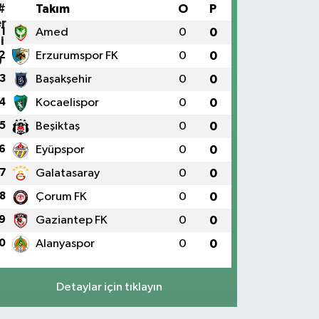
#
Takım
O
P
1
Amed
0
0
2
Erzurumspor FK
0
0
3
Başakşehir
0
0
4
Kocaelispor
0
0
5
Beşiktaş
0
0
6
Eyüpspor
0
0
7
Galatasaray
0
0
8
Çorum FK
0
0
9
Gaziantep FK
0
0
0
Alanyaspor
0
0
Detaylar için tıklayın