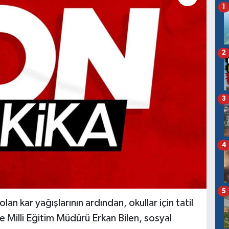
1
2
3
4
5
lan kar yağışlarının ardından, okullar için tatil
çe Milli Eğitim Müdürü Erkan Bilen, sosyal