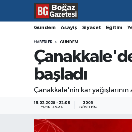
Asayiş
Hava Durumu
Gündem
Asayiş
Siyaset
Eğitim
Y
Eğitim
Trafik Durumu
HABERLER
GÜNDEM
Çanakkale'de 
Ekonomi
Süper Lig Puan Durumu ve Fikstür
Gündem
Tüm Manşetler
başladı
Kültür ve Sanat
Son Dakika Haberleri
Çanakkale'nin kar yağışlarının a
Magazin
Haber Arşivi
19.02.2025 - 22:08
3005
YAYINLANMA
GÖSTERIM
Resmi İlanlar
Sağlık