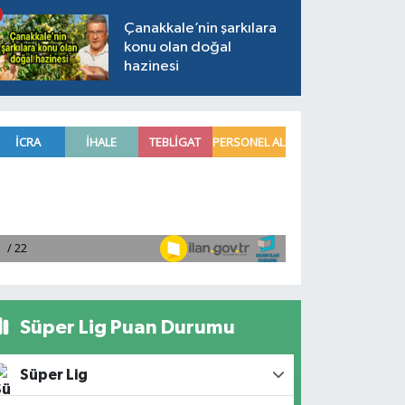
Çanakkale’nin şarkılara
konu olan doğal
hazinesi
Süper Lig Puan Durumu
Süper Lig