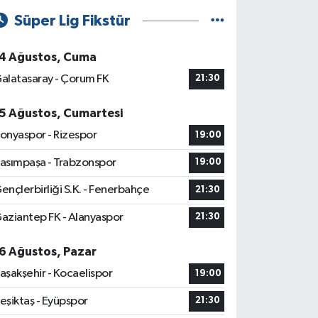
Süper Lig Fikstür
4 Ağustos, Cuma
alatasaray - Çorum FK
21:30
5 Ağustos, Cumartesi
onyaspor - Rizespor
19:00
asımpaşa - Trabzonspor
19:00
ençlerbirliği S.K. - Fenerbahçe
21:30
aziantep FK - Alanyaspor
21:30
6 Ağustos, Pazar
aşakşehir - Kocaelispor
19:00
eşiktaş - Eyüpspor
21:30