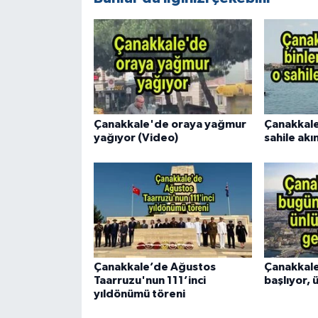
Çanakkale'de oraya yağmur
Çanakkale'
yağıyor (Video)
sahile akın
Çanakkale’de Ağustos
Çanakkal
Taarruzu'nun 111’inci
başlıyor, 
yıldönümü töreni