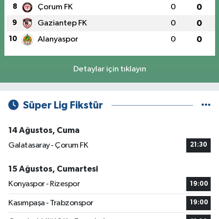
8
Çorum FK
0
0
9
Gaziantep FK
0
0
10
Alanyaspor
0
0
Detaylar için tıklayın
Süper Lig Fikstür
14 Ağustos, Cuma
Galatasaray - Çorum FK
21:30
15 Ağustos, Cumartesi
Konyaspor - Rizespor
19:00
Kasımpaşa - Trabzonspor
19:00