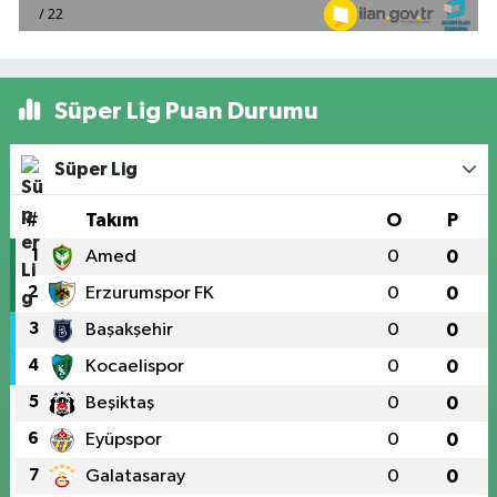
Süper Lig Puan Durumu
Süper Lig
#
Takım
O
P
1
Amed
0
0
2
Erzurumspor FK
0
0
3
Başakşehir
0
0
4
Kocaelispor
0
0
5
Beşiktaş
0
0
6
Eyüpspor
0
0
7
Galatasaray
0
0