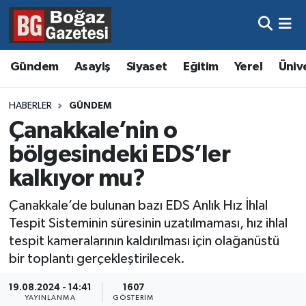
Asayiş
Hava Durumu
Gündem
Asayiş
Siyaset
Eğitim
Yerel
Üniv
Eğitim
Trafik Durumu
HABERLER
GÜNDEM
Ekonomi
Süper Lig Puan Durumu ve Fikstür
Çanakkale’nin o
bölgesindeki EDS’ler
Gündem
Tüm Manşetler
kalkıyor mu?
Kültür ve Sanat
Son Dakika Haberleri
Çanakkale’de bulunan bazı EDS Anlık Hız İhlal
Tespit Sisteminin süresinin uzatılmaması, hız ihlal
Magazin
Haber Arşivi
tespit kameralarının kaldırılması için olağanüstü
bir toplantı gerçekleştirilecek.
Resmi İlanlar
19.08.2024 - 14:41
1607
Sağlık
YAYINLANMA
GÖSTERIM