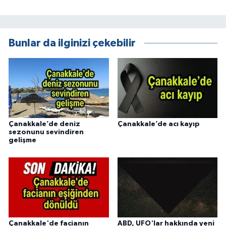
Bunlar da ilginizi çekebilir
Çanakkale’de deniz
Çanakkale’de acı kayıp
sezonunu sevindiren
gelişme
Çanakkale'de facianın
ABD, UFO'lar hakkında yeni