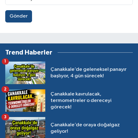
Gönder
Trend Haberler
1
Çanakkale’de geleneksel panayır
başlıyor, 4 gün sürecek!
2
Çanakkale kavrulacak,
termometreler o dereceyi
görecek!
3
Çanakkale’de oraya doğalgaz
geliyor!