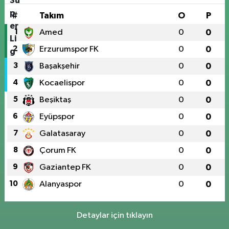
#
Takım
O
P
1
Amed
0
0
2
Erzurumspor FK
0
0
3
Başakşehir
0
0
4
Kocaelispor
0
0
5
Beşiktaş
0
0
6
Eyüpspor
0
0
7
Galatasaray
0
0
8
Çorum FK
0
0
9
Gaziantep FK
0
0
10
Alanyaspor
0
0
Detaylar için tıklayın