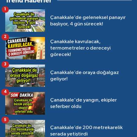
Trend Haberler
1
Çanakkale’de geleneksel panayır
başlıyor, 4 gün sürecek!
2
Çanakkale kavrulacak,
termometreler o dereceyi
görecek!
3
Çanakkale’de oraya doğalgaz
geliyor!
4
Çanakkale'de yangın, ekipler
seferber oldu
5
Çanakkale’de 200 metrekarelik
serada yetiştirdi