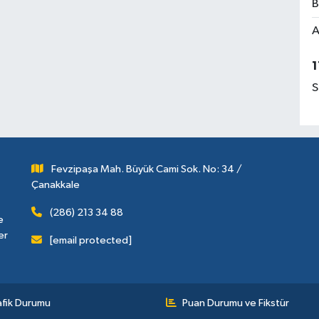
B
A
1
S
Fevzipaşa Mah. Büyük Cami Sok. No: 34 /
Çanakkale
(286) 213 34 88
e
er
[email protected]
afik Durumu
Puan Durumu ve Fikstür