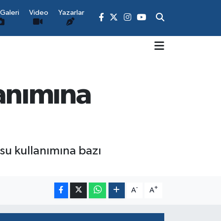
Galeri
Video
Yazarlar
lanımına
 su kullanımına bazı
-
+
A
A