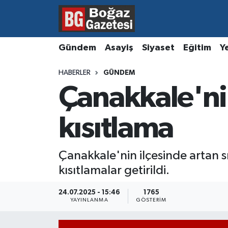
Asayiş
Hava Durumu
Gündem
Asayiş
Siyaset
Eğitim
Y
Eğitim
Trafik Durumu
HABERLER
GÜNDEM
Çanakkale'nin
Ekonomi
Süper Lig Puan Durumu ve Fikstür
Gündem
Tüm Manşetler
kısıtlama
Kültür ve Sanat
Son Dakika Haberleri
Çanakkale'nin ilçesinde artan s
kısıtlamalar getirildi.
Magazin
Haber Arşivi
24.07.2025 - 15:46
1765
Resmi İlanlar
YAYINLANMA
GÖSTERIM
Sağlık