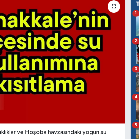
1
2
3
4
5
caklıklar ve Hoşoba havzasındaki yoğun su