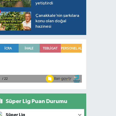
yetiştirdi
Çanakkale’nin şarkılara
konu olan doğal
hazinesi
Süper Lig Puan Durumu
Süper Lig