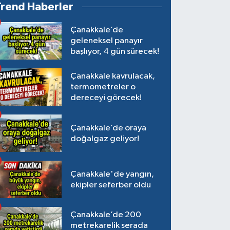
Trend Haberler
Çanakkale’de
geleneksel panayır
başlıyor, 4 gün sürecek!
Çanakkale kavrulacak,
termometreler o
dereceyi görecek!
Çanakkale’de oraya
doğalgaz geliyor!
Çanakkale'de yangın,
ekipler seferber oldu
Çanakkale’de 200
metrekarelik serada