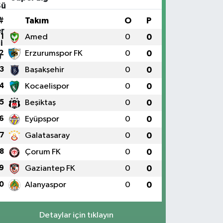
#
Takım
O
P
1
Amed
0
0
2
Erzurumspor FK
0
0
3
Başakşehir
0
0
4
Kocaelispor
0
0
5
Beşiktaş
0
0
6
Eyüpspor
0
0
7
Galatasaray
0
0
8
Çorum FK
0
0
9
Gaziantep FK
0
0
0
Alanyaspor
0
0
Detaylar için tıklayın