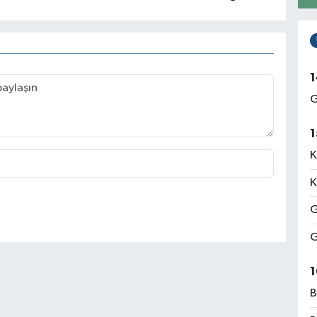
1
G
1
K
K
G
G
1
B