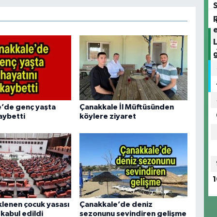
’de genç yaşta
Çanakkale İl Müftüsünden
aybetti
köylere ziyaret
1
klenen çocuk yasası
Çanakkale’de deniz
abul edildi
sezonunu sevindiren gelişme