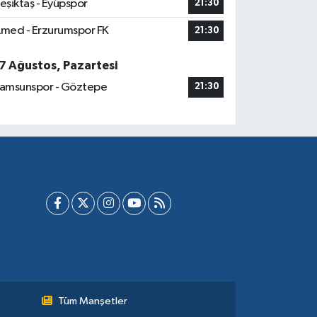
eşiktaş - Eyüpspor
21:30
med - Erzurumspor FK
21:30
7 Ağustos, Pazartesi
amsunspor - Göztepe
21:30
Tüm Manşetler