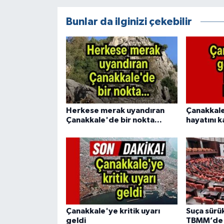
Bunlar da ilginizi çekebilir
Herkese merak uyandıran
Çanakkale
Çanakkale'de bir nokta...
hayatını k
Çanakkale'ye kritik uyarı
Suça sürü
geldi
TBMM’de k