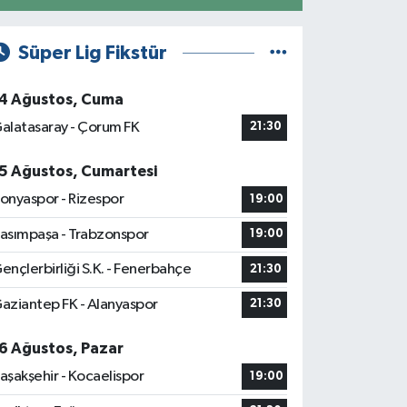
Süper Lig Fikstür
4 Ağustos, Cuma
alatasaray - Çorum FK
21:30
5 Ağustos, Cumartesi
onyaspor - Rizespor
19:00
asımpaşa - Trabzonspor
19:00
ençlerbirliği S.K. - Fenerbahçe
21:30
aziantep FK - Alanyaspor
21:30
6 Ağustos, Pazar
aşakşehir - Kocaelispor
19:00