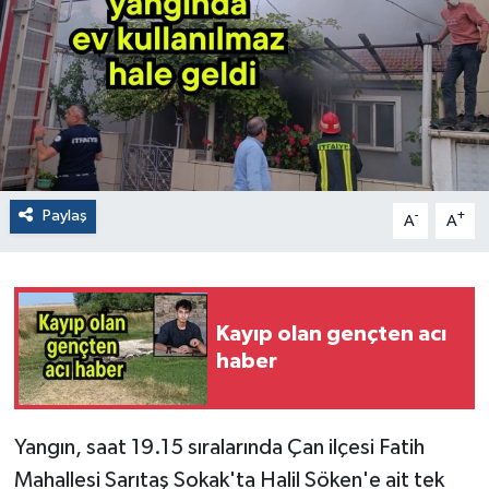
Paylaş
-
+
A
A
Kayıp olan gençten acı
haber
Yangın, saat 19.15 sıralarında Çan ilçesi Fatih
Mahallesi Sarıtaş Sokak'ta Halil Söken'e ait tek