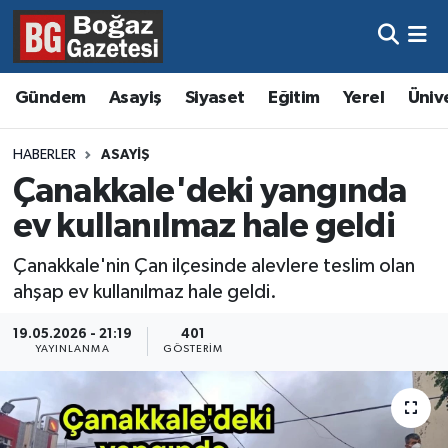
Asayiş
Hava Durumu
Gündem
Asayiş
Siyaset
Eğitim
Yerel
Üniv
Eğitim
Trafik Durumu
HABERLER
ASAYIŞ
Ekonomi
Süper Lig Puan Durumu ve Fikstür
Çanakkale'deki yangında
ev kullanılmaz hale geldi
Gündem
Tüm Manşetler
Çanakkale'nin Çan ilçesinde alevlere teslim olan
Kültür ve Sanat
Son Dakika Haberleri
ahşap ev kullanılmaz hale geldi.
Magazin
Haber Arşivi
19.05.2026 - 21:19
401
YAYINLANMA
GÖSTERIM
Resmi İlanlar
Sağlık