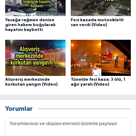
Yasağa rağmen denize
Feci kazada motosikletli
giren hakem boğularak
can verdi (Video)
hayatını kaybetti
Alışveriş merkezinde
Tünelde feci kaza: 3 ölü, 1
korkutan yangın (Video)
ağır yaralı (Video)
Yorumlar