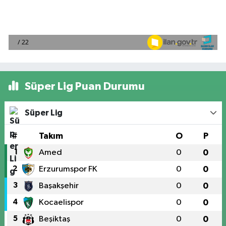
Süper Lig Puan Durumu
Süper Lig
#
Takım
O
P
1
Amed
0
0
2
Erzurumspor FK
0
0
3
Başakşehir
0
0
4
Kocaelispor
0
0
5
Beşiktaş
0
0