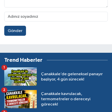
Gönder
Trend Haberler
1
Çanakkale’de geleneksel panayır
başlıyor, 4 gün sürecek!
2
Çanakkale kavrulacak,
termometreler o dereceyi
görecek!