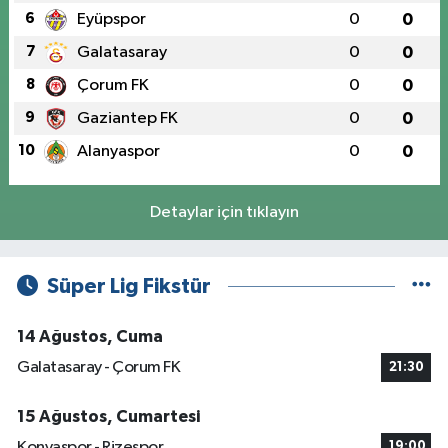
6
Eyüpspor
0
0
7
Galatasaray
0
0
8
Çorum FK
0
0
9
Gaziantep FK
0
0
10
Alanyaspor
0
0
Detaylar için tıklayın
Süper Lig Fikstür
14 Ağustos, Cuma
Galatasaray - Çorum FK
21:30
15 Ağustos, Cumartesi
Konyaspor - Rizespor
19:00