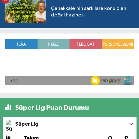
6
Çanakkale’nin şarkılara konu olan
doğal hazinesi
Süper Lig Puan Durumu
Süper Lig
#
Takım
O
P