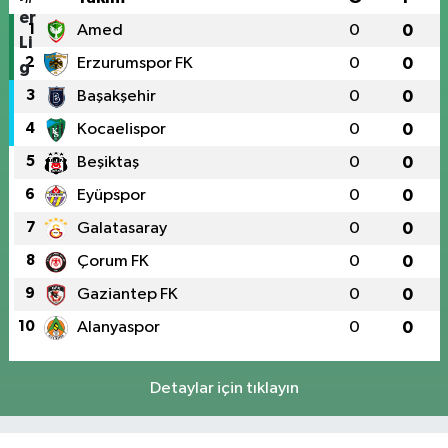
1
Amed
0
0
2
Erzurumspor FK
0
0
3
Başakşehir
0
0
4
Kocaelispor
0
0
5
Beşiktaş
0
0
6
Eyüpspor
0
0
7
Galatasaray
0
0
8
Çorum FK
0
0
9
Gaziantep FK
0
0
10
Alanyaspor
0
0
Detaylar için tıklayın