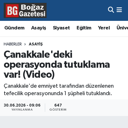
Asayiş
Hava Durumu
Gündem
Asayiş
Siyaset
Eğitim
Yerel
Üniv
Eğitim
Trafik Durumu
HABERLER
ASAYIŞ
Ekonomi
Süper Lig Puan Durumu ve Fikstür
Çanakkale'deki
operasyonda tutuklama
Gündem
Tüm Manşetler
var! (Video)
Kültür ve Sanat
Son Dakika Haberleri
Çanakkale'de emniyet tarafından düzenlenen
tefecilik operasyonunda 1 şüpheli tutuklandı.
Magazin
Haber Arşivi
30.06.2026 - 09:06
647
Resmi İlanlar
YAYINLANMA
GÖSTERIM
Sağlık