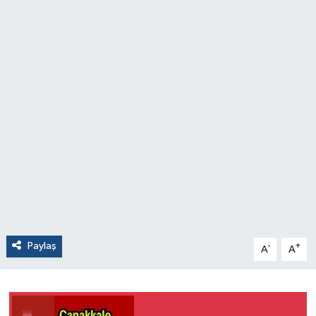
Paylaş
-
+
A
A