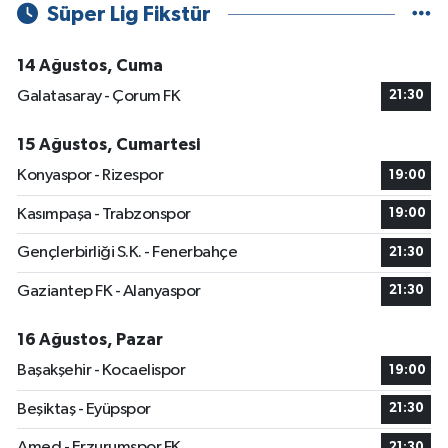
Süper Lig Fikstür
14 Ağustos, Cuma
Galatasaray - Çorum FK
21:30
15 Ağustos, Cumartesi
Konyaspor - Rizespor
19:00
Kasımpaşa - Trabzonspor
19:00
Gençlerbirliği S.K. - Fenerbahçe
21:30
Gaziantep FK - Alanyaspor
21:30
16 Ağustos, Pazar
Başakşehir - Kocaelispor
19:00
Beşiktaş - Eyüpspor
21:30
Amed - Erzurumspor FK
21:30