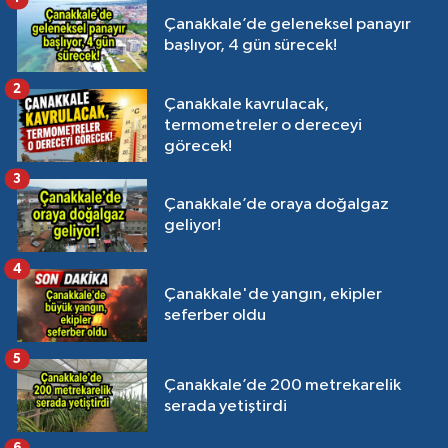
Çanakkale’de geleneksel panayır
başlıyor, 4 gün sürecek!
2
Çanakkale kavrulacak,
termometreler o dereceyi
görecek!
3
Çanakkale’de oraya doğalgaz
geliyor!
4
Çanakkale'de yangın, ekipler
seferber oldu
5
Çanakkale’de 200 metrekarelik
serada yetiştirdi