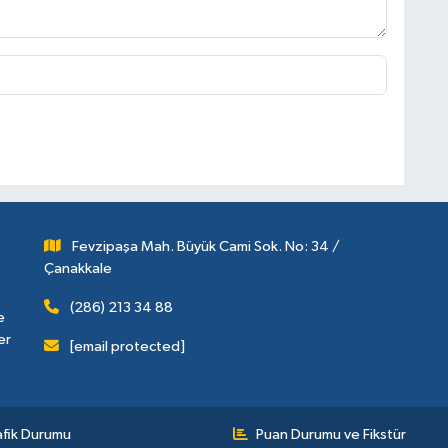
Fevzipaşa Mah. Büyük Cami Sok. No: 34 /
Çanakkale
(286) 213 34 88
e
er
[email protected]
afik Durumu
Puan Durumu ve Fikstür