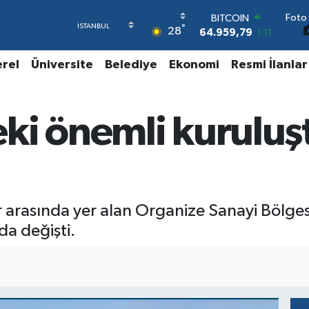
64.959,79
1.11
Foto 
DOLAR
°
28
47,7436
0.18
EURO
erel
Üniversite
Belediye
Ekonomi
Resmi İlanlar
55,2510
0.32
STERLİN
64,4811
0.38
GRAM ALTIN
ki önemli kuruluş
6660.55
0.03
BİST100
13.779
-14
 arasında yer alan Organize Sanayi Bölge
a değişti.