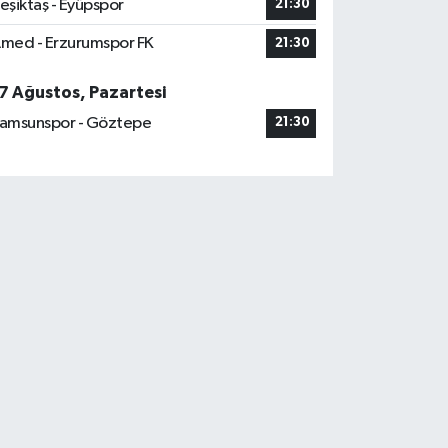
eşiktaş - Eyüpspor
21:30
med - Erzurumspor FK
21:30
7 Ağustos, Pazartesi
amsunspor - Göztepe
21:30