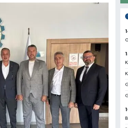
1
G
1
K
K
G
G
1
B