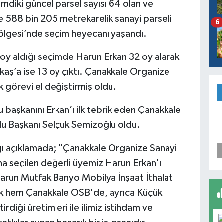
mdiki güncel parsel sayısı 64 olan ve
kte 588 bin 205 metrekarelik sanayi parseli
6
ölgesi’nde seçim heyecanı yaşandı.
oy aldığı seçimde Harun Erkan 32 oy alarak
kaş’a ise 13 oy çıktı. Çanakkale Organize
k görevi el değiştirmiş oldu.
 başkanını Erkan’ı ilk tebrik eden Çanakkale
lu Başkanı Selçuk Semizoğlu oldu.
ğı açıklamada; "Çanakkale Organize Sanayi
a seçilen değerli üyemiz Harun Erkan'ı
arun Mutfak Banyo Mobilya İnşaat İthalat
rak hem Çanakkale OSB'de, ayrıca Küçük
rdiği üretimleri ile ilimiz istihdam ve