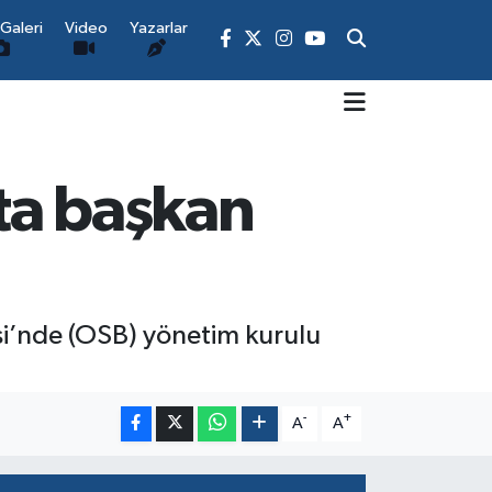
Galeri
Video
Yazarlar
ta başkan
si’nde (OSB) yönetim kurulu
-
+
A
A