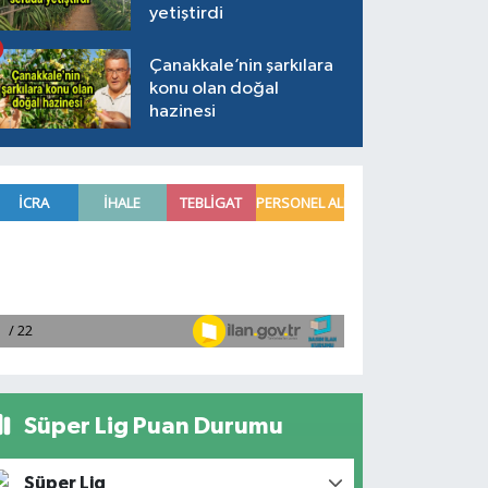
yetiştirdi
Çanakkale’nin şarkılara
konu olan doğal
hazinesi
Süper Lig Puan Durumu
Süper Lig