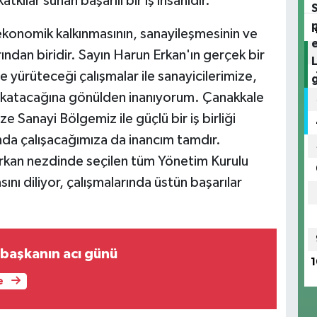
kılar sunan başarılı bir iş insanıdır.
 ekonomik kalkınmasının, sanayileşmesinin ve
ndan biridir. Sayın Harun Erkan'ın gerçek bir
le yürüteceği çalışmalar ile sanayicilerimize,
 katacağına gönülden inanıyorum. Çanakkale
 Sanayi Bölgemiz ile güçlü bir iş birliği
nda çalışacağımıza da inancım tamdır.
rkan nezdinde seçilen tüm Yönetim Kurulu
sını diliyor, çalışmalarında üstün başarılar
başkanın acı günü
1
e