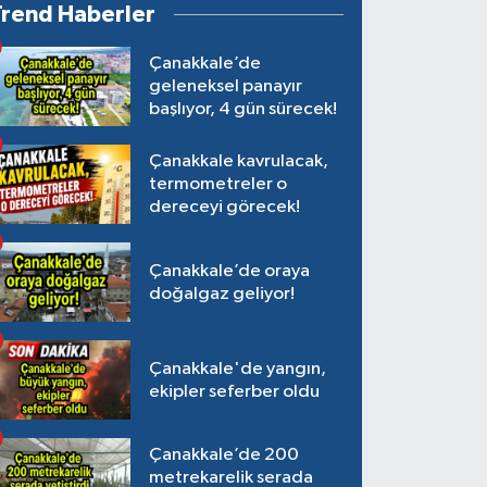
Trend Haberler
Çanakkale’de
geleneksel panayır
başlıyor, 4 gün sürecek!
Çanakkale kavrulacak,
termometreler o
dereceyi görecek!
Çanakkale’de oraya
doğalgaz geliyor!
Çanakkale'de yangın,
ekipler seferber oldu
Çanakkale’de 200
metrekarelik serada