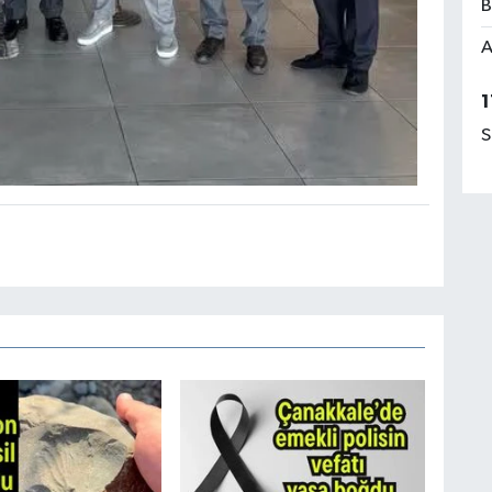
B
A
1
S