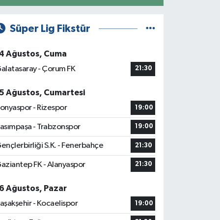
Süper Lig Fikstür
4 Ağustos, Cuma
alatasaray - Çorum FK
21:30
5 Ağustos, Cumartesi
onyaspor - Rizespor
19:00
asımpaşa - Trabzonspor
19:00
ençlerbirliği S.K. - Fenerbahçe
21:30
aziantep FK - Alanyaspor
21:30
6 Ağustos, Pazar
aşakşehir - Kocaelispor
19:00