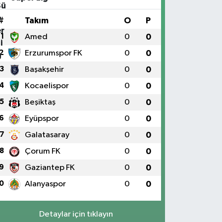
#
Takım
O
P
1
Amed
0
0
2
Erzurumspor FK
0
0
3
Başakşehir
0
0
4
Kocaelispor
0
0
5
Beşiktaş
0
0
6
Eyüpspor
0
0
7
Galatasaray
0
0
8
Çorum FK
0
0
9
Gaziantep FK
0
0
0
Alanyaspor
0
0
Detaylar için tıklayın