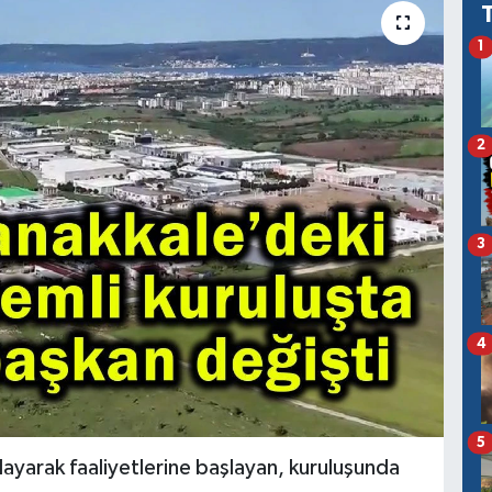
1
2
3
4
5
layarak faaliyetlerine başlayan, kuruluşunda