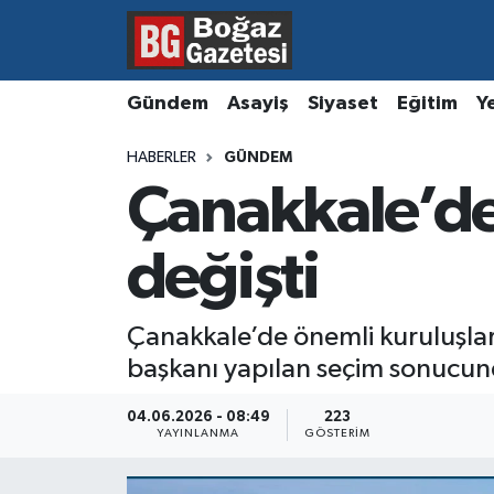
Asayiş
Hava Durumu
Gündem
Asayiş
Siyaset
Eğitim
Y
Eğitim
Trafik Durumu
HABERLER
GÜNDEM
Çanakkale’de
Ekonomi
Süper Lig Puan Durumu ve Fikstür
Gündem
Tüm Manşetler
değişti
Kültür ve Sanat
Son Dakika Haberleri
Çanakkale’de önemli kuruluşlar
başkanı yapılan seçim sonucund
Magazin
Haber Arşivi
04.06.2026 - 08:49
223
Resmi İlanlar
YAYINLANMA
GÖSTERIM
Sağlık