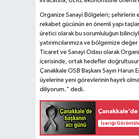
ihracatına, ÜLKE ekonomisine önemli kat
Organize Sanayi Bölgeleri; şehirlerin
rekabet gücünün en önemli yapı taşları
üretici olarak bu sorumluluğun bilinciy
yatırımcılarımıza ve bölgemize değer
Ticaret ve Sanayi Odası olarak Organize
içerisinde, ortak hedefler doğrultusu
Çanakkale OSB Başkanı Sayın Harun E
üyelerine yeni görevlerinin hayırlı olma
diliyorum." dedi.
Çanakkale’de 
İçeriği Görüntül