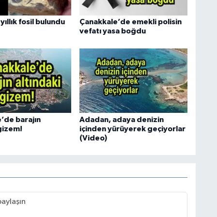
yıllık fosil bulundu
Çanakkale’de emekli polisin
vefatı yasa boğdu
’de barajın
Adadan, adaya denizin
 gizem!
içinden yürüyerek geçiyorlar
(Video)