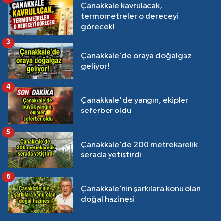
Çanakkale kavrulacak,
termometreler o dereceyi
görecek!
3
Çanakkale’de oraya doğalgaz
geliyor!
4
Çanakkale'de yangın, ekipler
seferber oldu
5
Çanakkale’de 200 metrekarelik
serada yetiştirdi
6
Çanakkale’nin şarkılara konu olan
doğal hazinesi