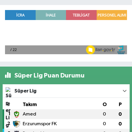
Süper Lig Puan Durumu
Süper Lig
#
Takım
O
P
1
Amed
0
0
2
Erzurumspor FK
0
0