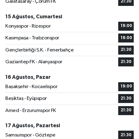
Galatasaray - Çorum FK
21:30
15 Ağustos, Cumartesi
Konyaspor - Rizespor
19:00
Kasımpaşa - Trabzonspor
19:00
Gençlerbirliği S.K. - Fenerbahçe
21:30
Gaziantep FK - Alanyaspor
21:30
16 Ağustos, Pazar
Başakşehir - Kocaelispor
19:00
Beşiktaş - Eyüpspor
21:30
Amed - Erzurumspor FK
21:30
17 Ağustos, Pazartesi
Samsunspor - Göztepe
21:30