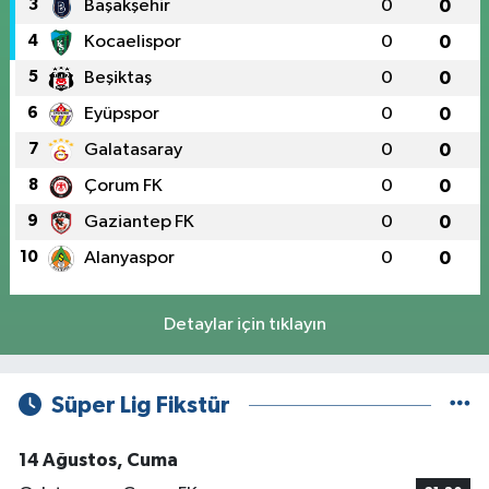
3
Başakşehir
0
0
4
Kocaelispor
0
0
5
Beşiktaş
0
0
6
Eyüpspor
0
0
7
Galatasaray
0
0
8
Çorum FK
0
0
9
Gaziantep FK
0
0
10
Alanyaspor
0
0
Detaylar için tıklayın
Süper Lig Fikstür
14 Ağustos, Cuma