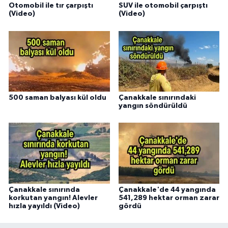
Otomobil ile tır çarpıştı
SUV ile otomobil çarpıştı
(Video)
(Video)
500 saman balyası kül oldu
Çanakkale sınırındaki
yangın söndürüldü
Çanakkale sınırında
Çanakkale'de 44 yangında
korkutan yangın! Alevler
541,289 hektar orman zarar
hızla yayıldı (Video)
gördü