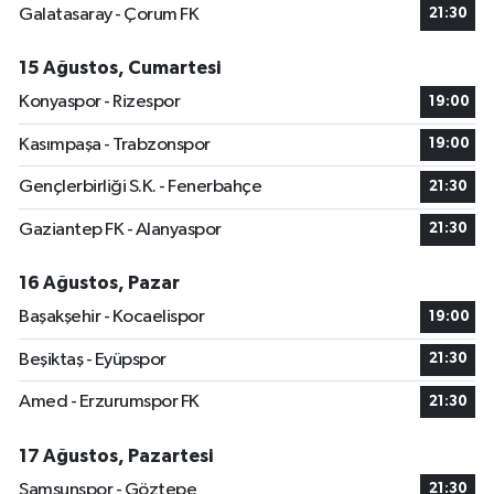
Galatasaray - Çorum FK
21:30
15 Ağustos, Cumartesi
Konyaspor - Rizespor
19:00
Kasımpaşa - Trabzonspor
19:00
Gençlerbirliği S.K. - Fenerbahçe
21:30
Gaziantep FK - Alanyaspor
21:30
16 Ağustos, Pazar
Başakşehir - Kocaelispor
19:00
Beşiktaş - Eyüpspor
21:30
Amed - Erzurumspor FK
21:30
17 Ağustos, Pazartesi
Samsunspor - Göztepe
21:30