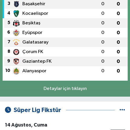
3
Başakşehir
0
0
4
Kocaelispor
0
0
5
Beşiktaş
0
0
6
Eyüpspor
0
0
7
Galatasaray
0
0
8
Çorum FK
0
0
9
Gaziantep FK
0
0
10
Alanyaspor
0
0
Detaylar için tıklayın
Süper Lig Fikstür
14 Ağustos, Cuma