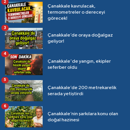
2
Çanakkale kavrulacak,
termometreler o dereceyi
görecek!
3
Çanakkale’de oraya doğalgaz
geliyor!
4
Çanakkale'de yangın, ekipler
seferber oldu
5
Çanakkale’de 200 metrekarelik
serada yetiştirdi
6
Çanakkale’nin şarkılara konu olan
doğal hazinesi