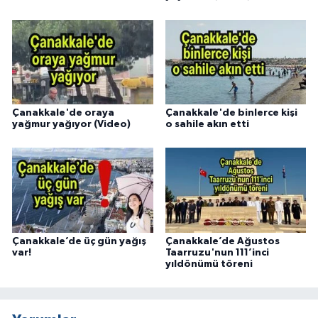
Çanakkale'de oraya
Çanakkale'de binlerce kişi
yağmur yağıyor (Video)
o sahile akın etti
Çanakkale’de üç gün yağış
Çanakkale’de Ağustos
var!
Taarruzu'nun 111’inci
yıldönümü töreni