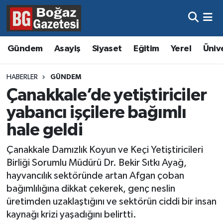
Asayiş
Hava Durumu
Gündem
Asayiş
Siyaset
Eğitim
Yerel
Üniv
Eğitim
Trafik Durumu
HABERLER
GÜNDEM
Ekonomi
Süper Lig Puan Durumu ve Fikstür
Çanakkale’de yetiştiriciler
yabancı işçilere bağımlı
Gündem
Tüm Manşetler
hale geldi
Kültür ve Sanat
Son Dakika Haberleri
Çanakkale Damızlık Koyun ve Keçi Yetiştiricileri
Birliği Sorumlu Müdürü Dr. Bekir Sıtkı Ayağ,
Magazin
Haber Arşivi
hayvancılık sektöründe artan Afgan çoban
bağımlılığına dikkat çekerek, genç neslin
Resmi İlanlar
üretimden uzaklaştığını ve sektörün ciddi bir insan
kaynağı krizi yaşadığını belirtti.
Sağlık