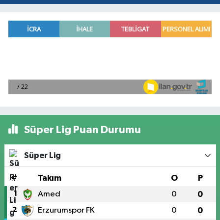
Süper Lig Puan Durumu
Süper Lig
#
Takım
O
P
1
Amed
0
0
2
Erzurumspor FK
0
0