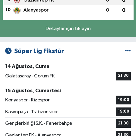
Gaziantep FK
0
0
10
Alanyaspor
0
0
Detaylar için tıklayın
Süper Lig Fikstür
14 Ağustos, Cuma
Galatasaray - Çorum FK
21:30
15 Ağustos, Cumartesi
Konyaspor - Rizespor
19:00
Kasımpaşa - Trabzonspor
19:00
Gençlerbirliği S.K. - Fenerbahçe
21:30
Gaziantep FK - Alanyaspor
21:30