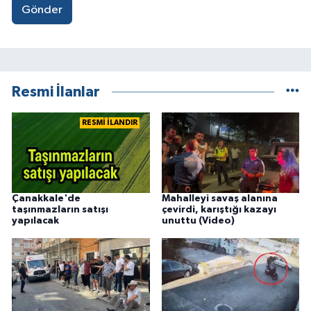
Gönder
Resmi İlanlar
RESMİ İLANDIR
Çanakkale'de
Mahalleyi savaş alanına
taşınmazların satışı
çevirdi, karıştığı kazayı
yapılacak
unuttu (Video)