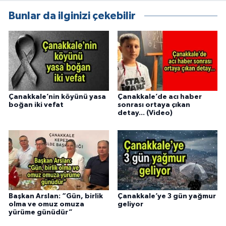
Bunlar da ilginizi çekebilir
Çanakkale’nin köyünü yasa
Çanakkale’de acı haber
boğan iki vefat
sonrası ortaya çıkan
detay... (Video)
Başkan Arslan: “Gün, birlik
Çanakkale’ye 3 gün yağmur
olma ve omuz omuza
geliyor
yürüme günüdür”