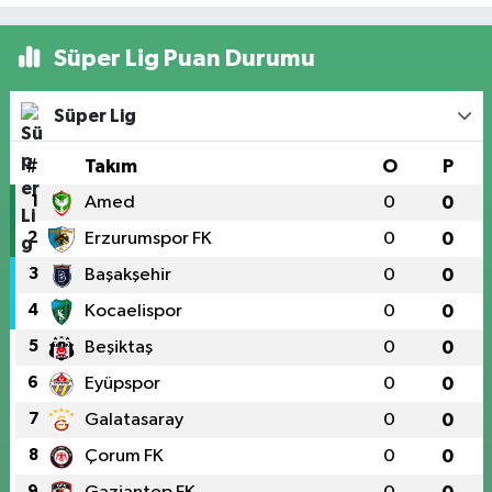
Süper Lig Puan Durumu
Süper Lig
#
Takım
O
P
1
Amed
0
0
2
Erzurumspor FK
0
0
3
Başakşehir
0
0
4
Kocaelispor
0
0
5
Beşiktaş
0
0
6
Eyüpspor
0
0
7
Galatasaray
0
0
8
Çorum FK
0
0
9