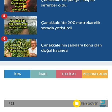
Çanakkale'de yangın, ekipler
seferber oldu
5
Çanakkale’de 200 metrekarelik
serada yetiştirdi
6
Çanakkale’nin şarkılara konu olan
doğal hazinesi