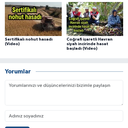
Sertifikalı nohut hasadı
Coğrafi işaretli Havran
(Video)
siyah incirinde hasat
başladı (Video)
Yorumlar