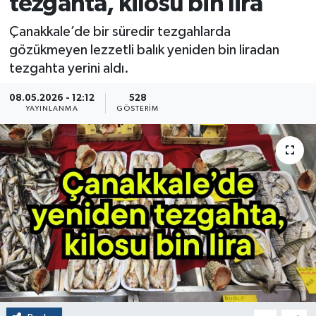
tezgahta, kilosu bin lira
Çanakkale’de bir süredir tezgahlarda
gözükmeyen lezzetli balık yeniden bin liradan
tezgahta yerini aldı.
08.05.2026 - 12:12
528
YAYINLANMA
GÖSTERIM