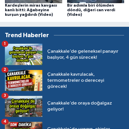
Kardeşlerin miras kavgası
Bir adımla biri ölümden
kanlı bitti: Ağabeyine
döndü, diğeri can verdi
kurşun yağdırdı (Video)
(Video)
Trend Haberler
1
Çanakkale’de geleneksel panayır
başlıyor, 4 gün sürecek!
2
Çanakkale kavrulacak,
termometreler o dereceyi
görecek!
3
Çanakkale’de oraya doğalgaz
geliyor!
4