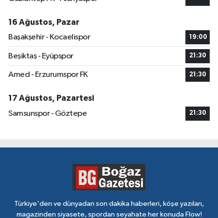
16 Ağustos, Pazar
Başakşehir - Kocaelispor
19:00
Beşiktaş - Eyüpspor
21:30
Amed - Erzurumspor FK
21:30
17 Ağustos, Pazartesi
Samsunspor - Göztepe
21:30
Türkiye'den ve dünyadan son dakika haberleri, köşe yazıları,
magazinden siyasete, spordan seyahate her konuda Flow!