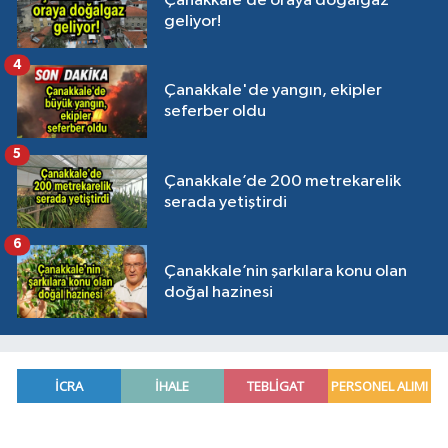
Çanakkale’de oraya doğalgaz
geliyor!
4
Çanakkale'de yangın, ekipler
seferber oldu
5
Çanakkale’de 200 metrekarelik
serada yetiştirdi
6
Çanakkale’nin şarkılara konu olan
doğal hazinesi