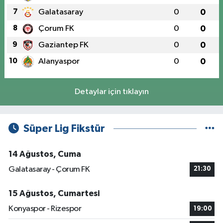
7
Galatasaray
0
0
8
Çorum FK
0
0
9
Gaziantep FK
0
0
10
Alanyaspor
0
0
Detaylar için tıklayın
Süper Lig Fikstür
14 Ağustos, Cuma
Galatasaray - Çorum FK
21:30
15 Ağustos, Cumartesi
Konyaspor - Rizespor
19:00