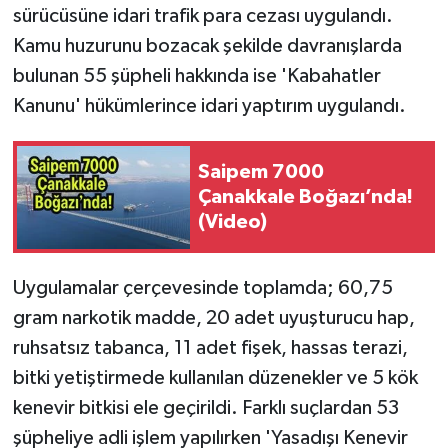
sürücüsüne idari trafik para cezası uygulandı.
Kamu huzurunu bozacak şekilde davranışlarda
bulunan 55 şüpheli hakkında ise 'Kabahatler
Kanunu' hükümlerince idari yaptırım uygulandı.
Saipem 7000
Çanakkale Boğazı’nda!
(Video)
Uygulamalar çerçevesinde toplamda; 60,75
gram narkotik madde, 20 adet uyuşturucu hap,
ruhsatsız tabanca, 11 adet fişek, hassas terazi,
bitki yetiştirmede kullanılan düzenekler ve 5 kök
kenevir bitkisi ele geçirildi. Farklı suçlardan 53
şüpheliye adli işlem yapılırken 'Yasadışı Kenevir