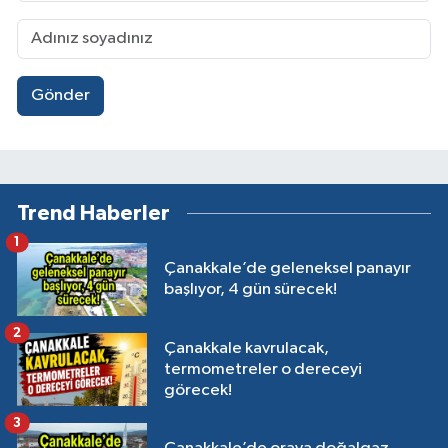
Gönder
Trend Haberler
1
Çanakkale’de geleneksel panayır
başlıyor, 4 gün sürecek!
2
Çanakkale kavrulacak,
termometreler o dereceyi
görecek!
3