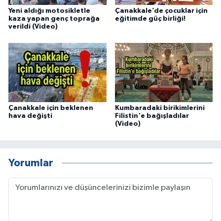
Yeni aldığı motosikletle
Çanakkale’de çocuklar için
kaza yapan genç toprağa
eğitimde güç birliği!
verildi (Video)
Çanakkale için beklenen
Kumbaradaki birikimlerini
hava değişti
Filistin'e bağışladılar
(Video)
Yorumlar