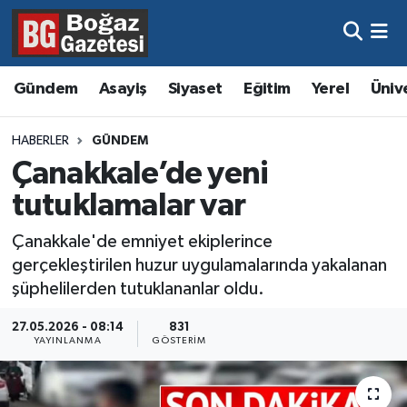
Asayiş
Hava Durumu
Gündem
Asayiş
Siyaset
Eğitim
Yerel
Üniv
Eğitim
Trafik Durumu
HABERLER
GÜNDEM
Ekonomi
Süper Lig Puan Durumu ve Fikstür
Çanakkale’de yeni
tutuklamalar var
Gündem
Tüm Manşetler
Çanakkale'de emniyet ekiplerince
Kültür ve Sanat
Son Dakika Haberleri
gerçekleştirilen huzur uygulamalarında yakalanan
şüphelilerden tutuklananlar oldu.
Magazin
Haber Arşivi
27.05.2026 - 08:14
831
YAYINLANMA
GÖSTERIM
Resmi İlanlar
Sağlık