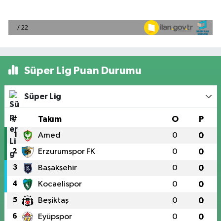
Süper Lig Puan Durumu
Süper Lig
#
Takım
O
P
1
Amed
0
0
2
Erzurumspor FK
0
0
3
Başakşehir
0
0
4
Kocaelispor
0
0
5
Beşiktaş
0
0
6
Eyüpspor
0
0