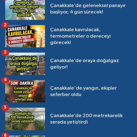
Çanakkale’de geleneksel panayır
başlıyor, 4 gün sürecek!
2
Çanakkale kavrulacak,
termometreler o dereceyi
görecek!
3
Çanakkale’de oraya doğalgaz
geliyor!
4
Çanakkale'de yangın, ekipler
seferber oldu
5
Çanakkale’de 200 metrekarelik
serada yetiştirdi
6