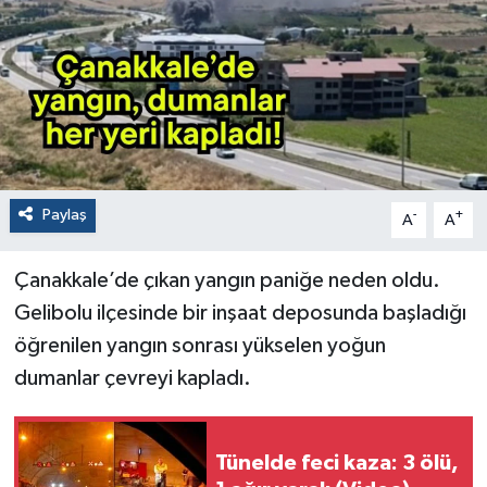
Paylaş
-
+
A
A
Çanakkale’de çıkan yangın paniğe neden oldu.
Gelibolu ilçesinde bir inşaat deposunda başladığı
öğrenilen yangın sonrası yükselen yoğun
dumanlar çevreyi kapladı.
Tünelde feci kaza: 3 ölü,