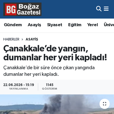
Asayiş
Hava Durumu
Gündem
Asayiş
Siyaset
Eğitim
Yerel
Üniv
Eğitim
Trafik Durumu
HABERLER
ASAYIŞ
Ekonomi
Süper Lig Puan Durumu ve Fikstür
Çanakkale’de yangın,
dumanlar her yeri kapladı!
Gündem
Tüm Manşetler
Çanakkale’de bir süre önce çıkan yangında
Kültür ve Sanat
Son Dakika Haberleri
dumanlar her yeri kapladı.
Magazin
Haber Arşivi
22.06.2026 - 15:19
1145
YAYINLANMA
GÖSTERIM
Resmi İlanlar
Sağlık