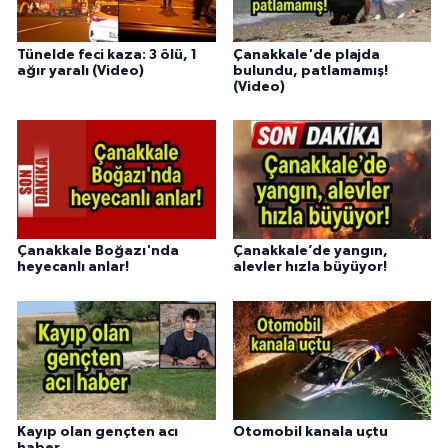
Tünelde feci kaza: 3 ölü, 1
Çanakkale'de plajda
ağır yaralı (Video)
bulundu, patlamamış!
(Video)
Çanakkale Boğazı'nda
Çanakkale’de yangın,
heyecanlı anlar!
alevler hızla büyüyor!
Kayıp olan gençten acı
Otomobil kanala uçtu