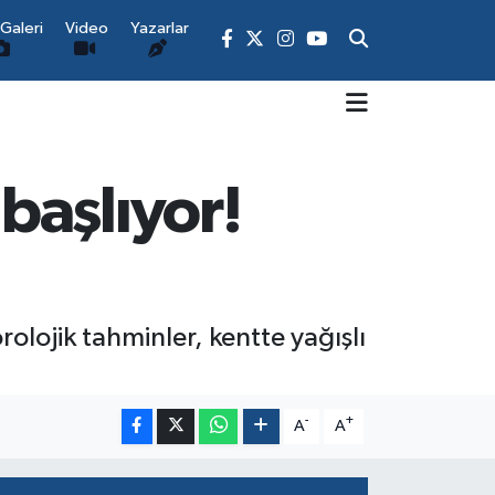
Galeri
Video
Yazarlar
başlıyor!
lojik tahminler, kentte yağışlı
-
+
A
A