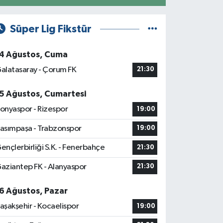
Süper Lig Fikstür
4 Ağustos, Cuma
alatasaray - Çorum FK
21:30
5 Ağustos, Cumartesi
onyaspor - Rizespor
19:00
asımpaşa - Trabzonspor
19:00
ençlerbirliği S.K. - Fenerbahçe
21:30
aziantep FK - Alanyaspor
21:30
6 Ağustos, Pazar
aşakşehir - Kocaelispor
19:00