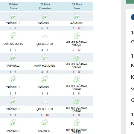
1
G
1
K
K
G
G
1
B