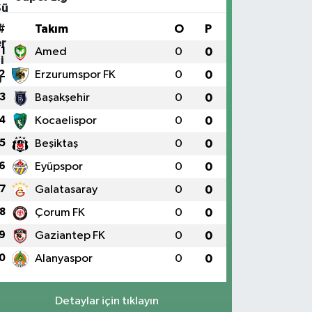
#
Takım
O
P
1
Amed
0
0
2
Erzurumspor FK
0
0
3
Başakşehir
0
0
4
Kocaelispor
0
0
5
Beşiktaş
0
0
6
Eyüpspor
0
0
7
Galatasaray
0
0
8
Çorum FK
0
0
9
Gaziantep FK
0
0
0
Alanyaspor
0
0
Detaylar için tıklayın