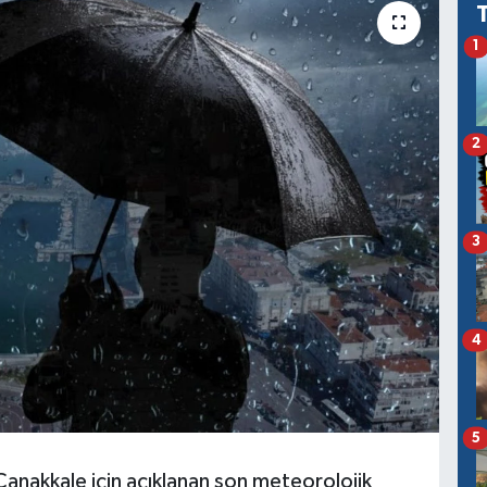
1
2
3
4
5
anakkale için açıklanan son meteorolojik