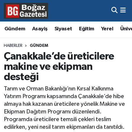
Asayiş
Hava Durumu
Gündem
Asayiş
Siyaset
Eğitim
Yerel
Üniv
Eğitim
Trafik Durumu
HABERLER
GÜNDEM
Ekonomi
Süper Lig Puan Durumu ve Fikstür
Çanakkale’de üreticilere
makine ve ekipman
Gündem
Tüm Manşetler
desteği
Kültür ve Sanat
Son Dakika Haberleri
Tarım ve Orman Bakanlığı’nın Kırsal Kalkınma
Yatırım Programı kapsamında Çanakkale’de hibe
Magazin
Haber Arşivi
almaya hak kazanan üreticilere yönelik Makine ve
Ekipman Dağıtım Programı düzenlendi.
Resmi İlanlar
Programda üreticilere temsili çekleri teslim
edilirken, yeni nesil tarım ekipmanları da tanıtıldı.
Sağlık