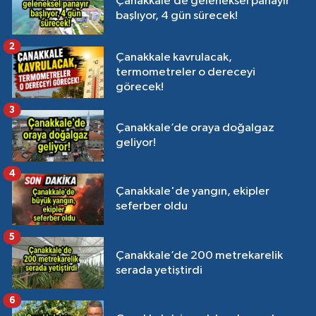
Çanakkale’de geleneksel panayır
başlıyor, 4 gün sürecek!
2
Çanakkale kavrulacak,
termometreler o dereceyi
görecek!
3
Çanakkale’de oraya doğalgaz
geliyor!
4
Çanakkale'de yangın, ekipler
seferber oldu
5
Çanakkale’de 200 metrekarelik
serada yetiştirdi
6