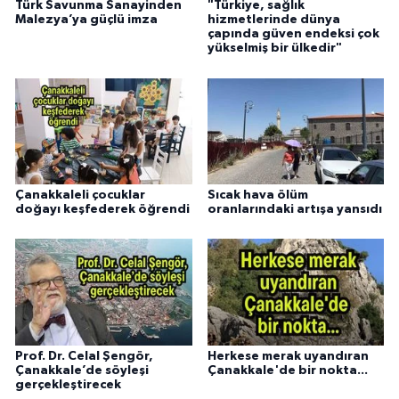
Türk Savunma Sanayinden
"Türkiye, sağlık
Malezya’ya güçlü imza
hizmetlerinde dünya
çapında güven endeksi çok
yükselmiş bir ülkedir"
Çanakkaleli çocuklar
Sıcak hava ölüm
doğayı keşfederek öğrendi
oranlarındaki artışa yansıdı
Prof. Dr. Celal Şengör,
Herkese merak uyandıran
Çanakkale’de söyleşi
Çanakkale'de bir nokta...
gerçekleştirecek