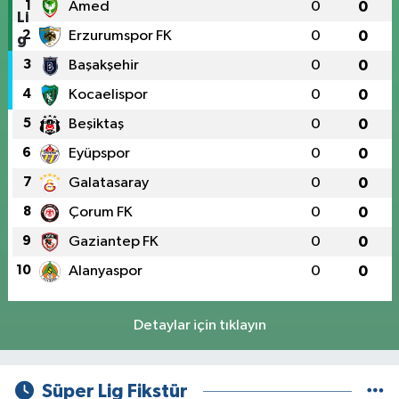
1
Amed
0
0
2
Erzurumspor FK
0
0
3
Başakşehir
0
0
4
Kocaelispor
0
0
5
Beşiktaş
0
0
6
Eyüpspor
0
0
7
Galatasaray
0
0
8
Çorum FK
0
0
9
Gaziantep FK
0
0
10
Alanyaspor
0
0
Detaylar için tıklayın
Süper Lig Fikstür