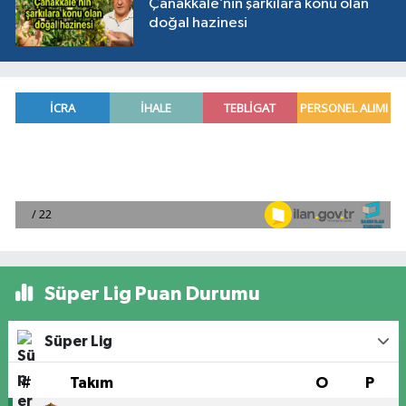
Çanakkale’nin şarkılara konu olan
doğal hazinesi
Süper Lig Puan Durumu
Süper Lig
#
Takım
O
P