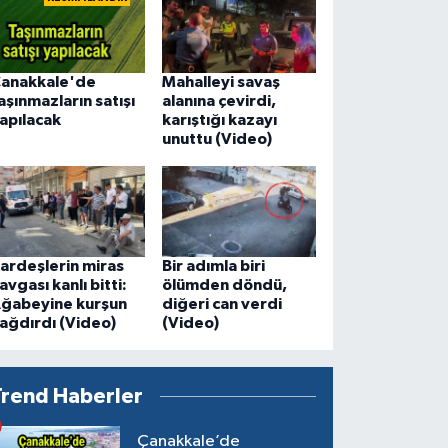
anakkale'de
Mahalleyi savaş
aşınmazların satışı
alanına çevirdi,
apılacak
karıştığı kazayı
unuttu (Video)
ardeşlerin miras
Bir adımla biri
avgası kanlı bitti:
ölümden döndü,
ğabeyine kurşun
diğeri can verdi
ağdırdı (Video)
(Video)
Trend Haberler
Çanakkale’de