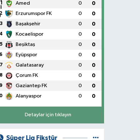
1
Amed
0
0
2
Erzurumspor FK
0
0
3
Başakşehir
0
0
4
Kocaelispor
0
0
5
Beşiktaş
0
0
6
Eyüpspor
0
0
7
Galatasaray
0
0
8
Çorum FK
0
0
9
Gaziantep FK
0
0
0
Alanyaspor
0
0
Detaylar için tıklayın
Süper Lig Fikstür