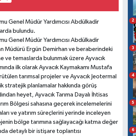
2
rmu Genel Müdür Yardımcısı Abdülkadir
larda bulundu.
rmu Genel Müdür Yardımcısı Abdülkadir
3
man Müdürü Ergün Demirhan ve beraberindeki
eleme ve temaslarda bulunmak üzere Ayvacık
samında ilk olarak Ayvacık Kaymakamı Mustafa
4
ürütülen tarımsal projeler ve Ayvacık Jeotermal
k stratejik planlamalar hakkında görüş
ından heyet, Ayvacık Tarıma Dayalı İhtisas
5
rım Bölgesi sahasına geçerek incelemelerini
arı ve yatırım süreçlerini yerinde inceleyen
jenin bölge tarımına sağlayacağı katma değer
6
da detaylı bir istişare toplantısı