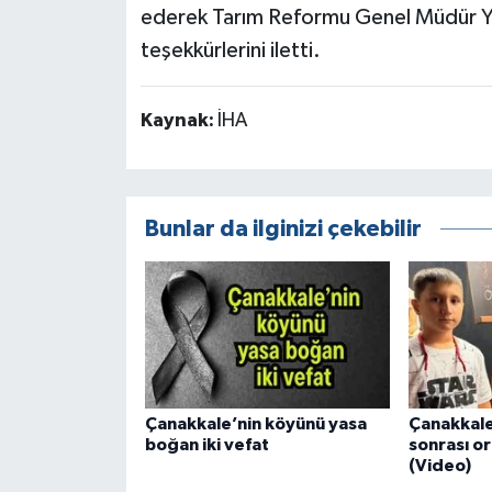
ederek Tarım Reformu Genel Müdür Ya
teşekkürlerini iletti.
Kaynak:
İHA
Bunlar da ilginizi çekebilir
Çanakkale’nin köyünü yasa
Çanakkale
boğan iki vefat
sonrası or
(Video)