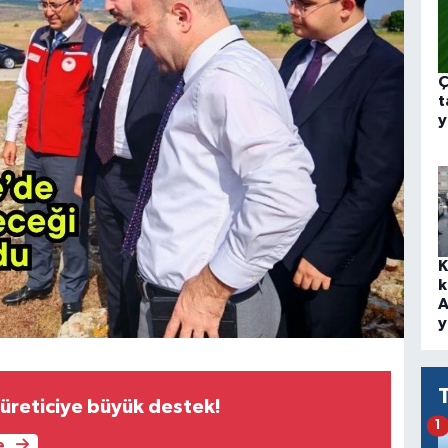
Ç
t
y
K
k
A
y
üreticiye büyük destek!
1
e