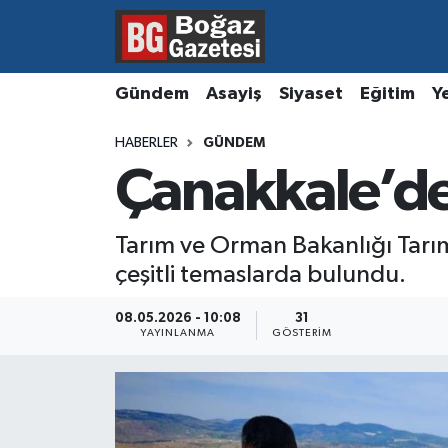
Asayiş
Hava Durumu
Gündem
Asayiş
Siyaset
Eğitim
Y
Eğitim
Trafik Durumu
HABERLER
GÜNDEM
Çanakkale’de
Ekonomi
Süper Lig Puan Durumu ve Fikstür
Gündem
Tüm Manşetler
Tarım ve Orman Bakanlığı Tar
çeşitli temaslarda bulundu.
Kültür ve Sanat
Son Dakika Haberleri
08.05.2026 - 10:08
31
Magazin
Haber Arşivi
YAYINLANMA
GÖSTERIM
Resmi İlanlar
Sağlık