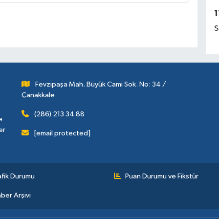
1
S
Fevzipaşa Mah. Büyük Cami Sok. No: 34 /
Çanakkale
(286) 213 34 88
e
er
[email protected]
afik Durumu
Puan Durumu ve Fikstür
ber Arşivi