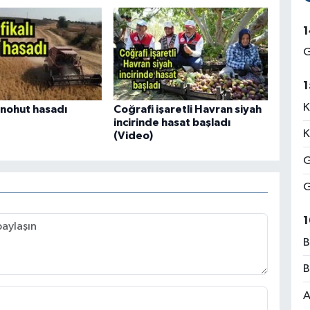
1
G
1
K
ı nohut hasadı
Coğrafi işaretli Havran siyah
incirinde hasat başladı
K
(Video)
G
G
1
B
B
A