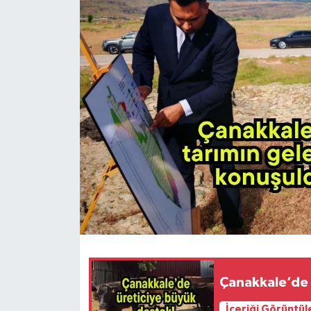
Çanakkale’de 
İçeriği Görüntül