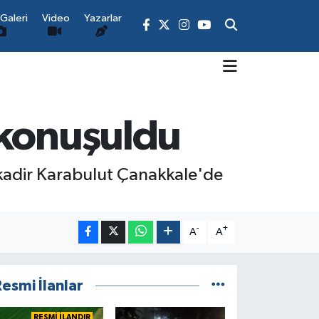
Galeri
Video
Yazarlar
 konuşuldu
kadir Karabulut Çanakkale'de
-
+
A
A
esmi İlanlar
RESMİ İLANDIR