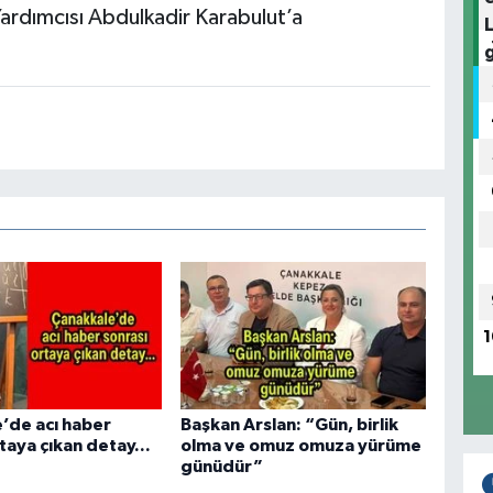
rdımcısı Abdulkadir Karabulut’a
1
’de acı haber
Başkan Arslan: “Gün, birlik
taya çıkan detay...
olma ve omuz omuza yürüme
günüdür”