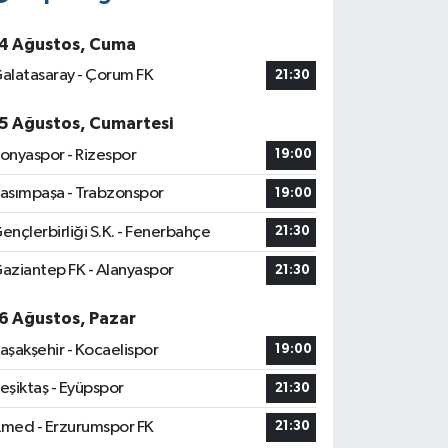
4 Ağustos, Cuma
alatasaray - Çorum FK
21:30
5 Ağustos, Cumartesi
onyaspor - Rizespor
19:00
asımpaşa - Trabzonspor
19:00
ençlerbirliği S.K. - Fenerbahçe
21:30
aziantep FK - Alanyaspor
21:30
6 Ağustos, Pazar
aşakşehir - Kocaelispor
19:00
eşiktaş - Eyüpspor
21:30
med - Erzurumspor FK
21:30