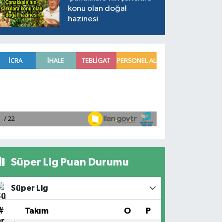
konu olan doğal
hazinesi
Süper Lig Puan Durumu
Süper Lig
#
Takım
O
P