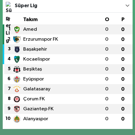
Süper Lig
#
Takım
O
P
1
Amed
0
0
2
Erzurumspor FK
0
0
3
Başakşehir
0
0
4
Kocaelispor
0
0
5
Beşiktaş
0
0
6
Eyüpspor
0
0
7
Galatasaray
0
0
8
Çorum FK
0
0
9
Gaziantep FK
0
0
10
Alanyaspor
0
0