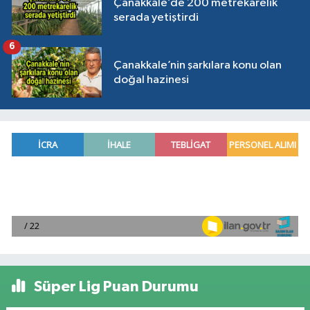
Çanakkale’de 200 metrekarelik
serada yetiştirdi
6
Çanakkale’nin şarkılara konu olan
doğal hazinesi
Süper Lig Puan Durumu