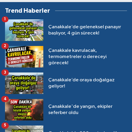
Trend Haberler
1
Çanakkale’de geleneksel panayır
başlıyor, 4 gün sürecek!
2
Çanakkale kavrulacak,
termometreler o dereceyi
görecek!
3
Çanakkale’de oraya doğalgaz
geliyor!
4
Çanakkale'de yangın, ekipler
seferber oldu
5