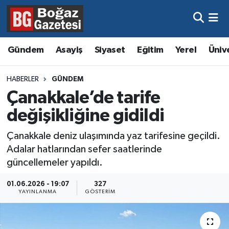
Asayiş
Hava Durumu
Gündem
Asayiş
Siyaset
Eğitim
Yerel
Üniv
Eğitim
Trafik Durumu
HABERLER
GÜNDEM
Ekonomi
Süper Lig Puan Durumu ve Fikstür
Çanakkale’de tarife
değişikliğine gidildi
Gündem
Tüm Manşetler
Çanakkale deniz ulaşımında yaz tarifesine geçildi.
Kültür ve Sanat
Son Dakika Haberleri
Adalar hatlarından sefer saatlerinde
güncellemeler yapıldı.
Magazin
Haber Arşivi
01.06.2026 - 19:07
327
YAYINLANMA
GÖSTERIM
Resmi İlanlar
Sağlık