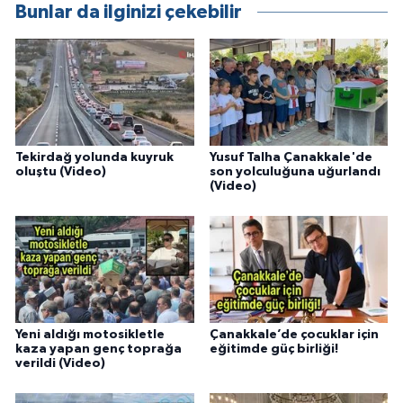
Bunlar da ilginizi çekebilir
Tekirdağ yolunda kuyruk
Yusuf Talha Çanakkale'de
oluştu (Video)
son yolculuğuna uğurlandı
(Video)
Yeni aldığı motosikletle
Çanakkale’de çocuklar için
kaza yapan genç toprağa
eğitimde güç birliği!
verildi (Video)