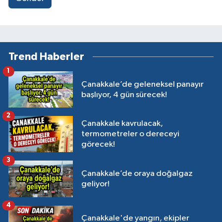
Trend Haberler
1
Çanakkale’de geleneksel panayır
başlıyor, 4 gün sürecek!
2
Çanakkale kavrulacak,
termometreler o dereceyi
görecek!
3
Çanakkale’de oraya doğalgaz
geliyor!
4
Çanakkale'de yangın, ekipler