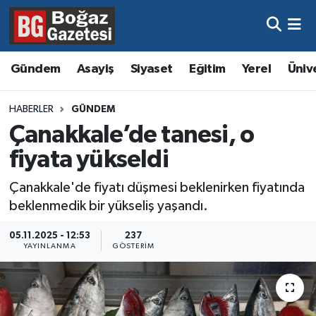
Asayiş
Hava Durumu
Gündem
Asayiş
Siyaset
Eğitim
Yerel
Üniv
Eğitim
Trafik Durumu
HABERLER
GÜNDEM
Ekonomi
Süper Lig Puan Durumu ve Fikstür
Çanakkale’de tanesi, o
fiyata yükseldi
Gündem
Tüm Manşetler
Çanakkale'de fiyatı düşmesi beklenirken fiyatında
Kültür ve Sanat
Son Dakika Haberleri
beklenmedik bir yükseliş yaşandı.
Magazin
Haber Arşivi
05.11.2025 - 12:53
237
YAYINLANMA
GÖSTERIM
Resmi İlanlar
Sağlık