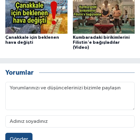
Çanakkale için beklenen
Kumbaradaki birikimlerini
hava değişti
Filistin'e bağışladılar
(Video)
Yorumlar
Gönder