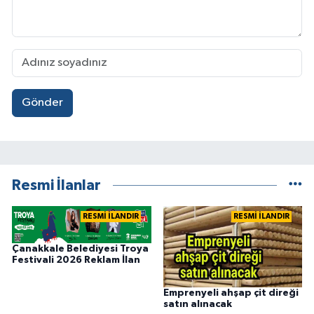
Gönder
Resmi İlanlar
RESMİ İLANDIR
RESMİ İLANDIR
Çanakkale Belediyesi Troya
Festivali 2026 Reklam İlan
Emprenyeli ahşap çit direği
satın alınacak