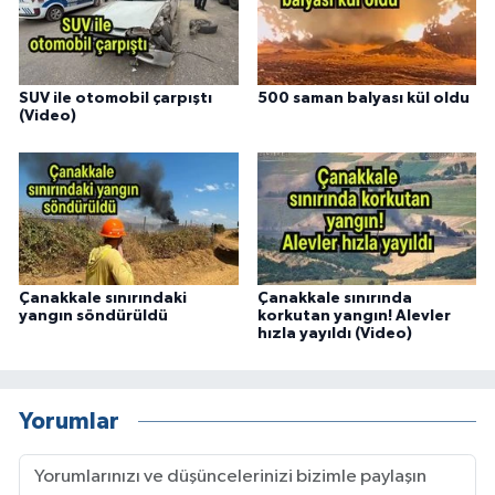
SUV ile otomobil çarpıştı
500 saman balyası kül oldu
(Video)
Çanakkale sınırındaki
Çanakkale sınırında
yangın söndürüldü
korkutan yangın! Alevler
hızla yayıldı (Video)
Yorumlar