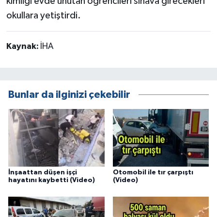
kimliği evde unutan öğrencileri sınava girecekleri
okullara yetiştirdi.
Kaynak:
İHA
Bunlar da ilginizi çekebilir
İnşaattan düşen işçi
Otomobil ile tır çarpıştı
hayatını kaybetti (Video)
(Video)