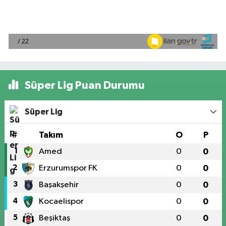
Süper Lig Puan Durumu
Süper Lig
#
Takım
O
P
1
Amed
0
0
2
Erzurumspor FK
0
0
3
Başakşehir
0
0
4
Kocaelispor
0
0
5
Beşiktaş
0
0