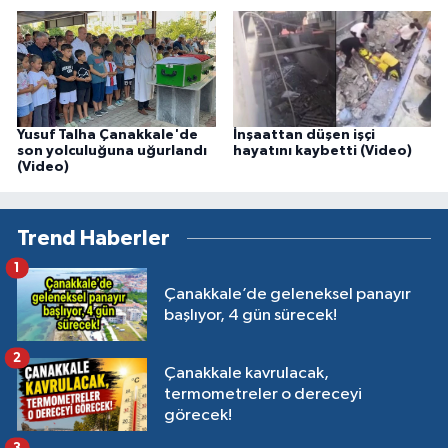
Yusuf Talha Çanakkale'de
İnşaattan düşen işçi
son yolculuğuna uğurlandı
hayatını kaybetti (Video)
(Video)
Trend Haberler
1
Çanakkale’de geleneksel panayır
başlıyor, 4 gün sürecek!
2
Çanakkale kavrulacak,
termometreler o dereceyi
görecek!
3