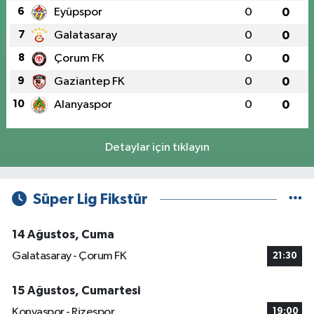
6
Eyüpspor
0
0
7
Galatasaray
0
0
8
Çorum FK
0
0
9
Gaziantep FK
0
0
10
Alanyaspor
0
0
Detaylar için tıklayın
Süper Lig Fikstür
14 Ağustos, Cuma
Galatasaray - Çorum FK
21:30
15 Ağustos, Cumartesi
Konyaspor - Rizespor
19:00