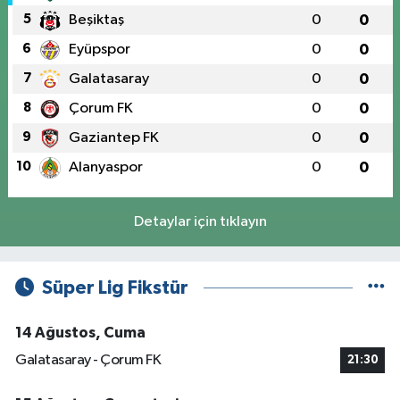
5
Beşiktaş
0
0
6
Eyüpspor
0
0
7
Galatasaray
0
0
8
Çorum FK
0
0
9
Gaziantep FK
0
0
10
Alanyaspor
0
0
Detaylar için tıklayın
Süper Lig Fikstür
14 Ağustos, Cuma
Galatasaray - Çorum FK
21:30