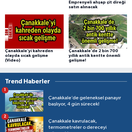
Emprenyeli ahşap çit direği
satın alınacak
Çanakkale’yi kahreden
Çanakkale’de 2 bin 700
olayda sıcak gelişme
yıllık antik kentte önemli
(Video)
gelişme!
Trend Haberler
1
Çanakkale’de geleneksel panayır
başlıyor, 4 gün sürecek!
2
Çanakkale kavrulacak,
termometreler o dereceyi