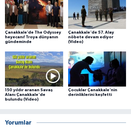
Çanakkale’de The Odyssey
Çanakkale'de 57. Alay
heyecanı! Troya dünyanın
nöbete devam ediyor
gündeminde
(Video)
150 yıldır aranan Savaş
Çocuklar Çanakkale'nin
Alanı Çanakkale'de
derinliklerini keşfetti
bulundu (Video)
Yorumlar