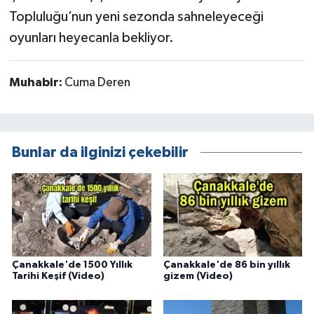
Topluluğu’nun yeni sezonda sahneleyeceği
oyunları heyecanla bekliyor.
Muhabir:
Cuma Deren
Bunlar da ilginizi çekebilir
Çanakkale'de 1500 Yıllık
Çanakkale'de 86 bin yıllık
Tarihi Keşif (Video)
gizem (Video)