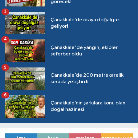
görecek!
3
Çanakkale’de oraya doğalgaz
geliyor!
4
Çanakkale'de yangın, ekipler
seferber oldu
5
Çanakkale’de 200 metrekarelik
serada yetiştirdi
6
Çanakkale’nin şarkılara konu olan
doğal hazinesi