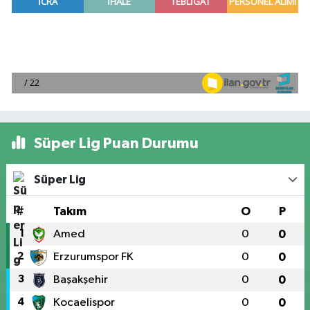
Süper Lig Puan Durumu
Süper Lig
#
Takım
O
P
1
Amed
0
0
2
Erzurumspor FK
0
0
3
Başakşehir
0
0
4
Kocaelispor
0
0