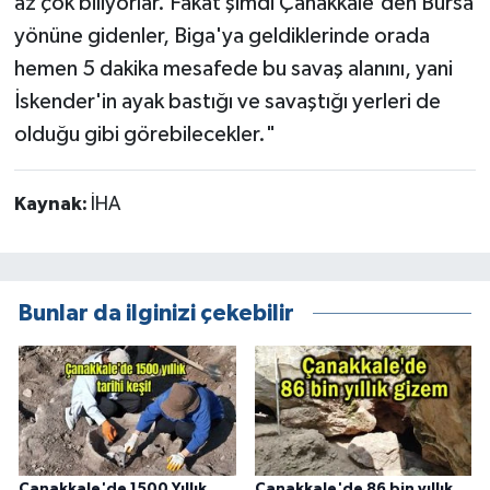
az çok biliyorlar. Fakat şimdi Çanakkale'den Bursa
yönüne gidenler, Biga'ya geldiklerinde orada
hemen 5 dakika mesafede bu savaş alanını, yani
İskender'in ayak bastığı ve savaştığı yerleri de
olduğu gibi görebilecekler."
Kaynak:
İHA
Bunlar da ilginizi çekebilir
Çanakkale'de 1500 Yıllık
Çanakkale'de 86 bin yıllık