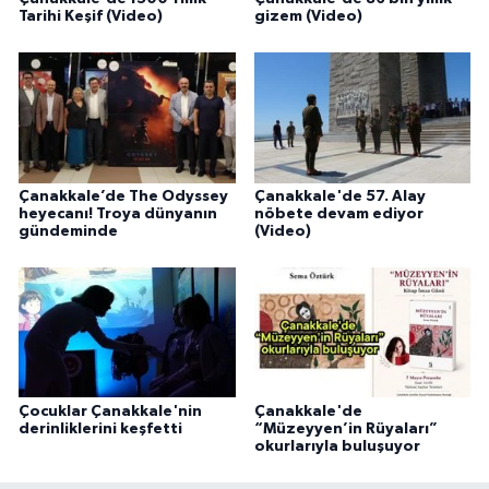
Tarihi Keşif (Video)
gizem (Video)
Çanakkale’de The Odyssey
Çanakkale'de 57. Alay
heyecanı! Troya dünyanın
nöbete devam ediyor
gündeminde
(Video)
Çocuklar Çanakkale'nin
Çanakkale'de
derinliklerini keşfetti
“Müzeyyen’in Rüyaları”
okurlarıyla buluşuyor