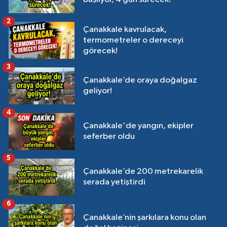
2
Çanakkale kavrulacak,
termometreler o dereceyi
görecek!
3
Çanakkale’de oraya doğalgaz
geliyor!
4
Çanakkale'de yangın, ekipler
seferber oldu
5
Çanakkale’de 200 metrekarelik
serada yetiştirdi
6
Çanakkale’nin şarkılara konu olan