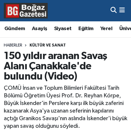
Asayiş
Hava Durumu
Gündem
Asayiş
Siyaset
Eğitim
Yerel
Üniv
Eğitim
Trafik Durumu
HABERLER
KÜLTÜR VE SANAT
Ekonomi
Süper Lig Puan Durumu ve Fikstür
150 yıldır aranan Savaş
Alanı Çanakkale'de
Gündem
Tüm Manşetler
bulundu (Video)
Kültür ve Sanat
Son Dakika Haberleri
ÇOMÜ İnsan ve Toplum Bilimleri Fakültesi Tarih
Bölümü Öğretim Üyesi Prof. Dr. Reyhan Körpe,
Magazin
Haber Arşivi
Büyük İskender'in Perslere karşı ilk büyük zaferini
kazanarak Asya'ya uzanan seferinin kapılarını
Resmi İlanlar
açtığı Granikos Savaşı'nın aslında İskender'i büyük
yapan savaş olduğunu söyledi.
Sağlık