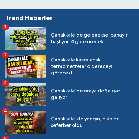
Trend Haberler
1
Çanakkale’de geleneksel panayır
başlıyor, 4 gün sürecek!
2
Çanakkale kavrulacak,
termometreler o dereceyi
görecek!
3
Çanakkale’de oraya doğalgaz
geliyor!
4
Çanakkale'de yangın, ekipler
seferber oldu
5