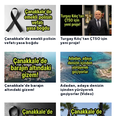
Çanakkale’de emekli polisin
Turgay Kılıç’tan ÇTSO için
vefatı yasa boğdu
yeni proje!
Çanakkale’de barajın
Adadan, adaya denizin
altındaki gizem!
içinden yürüyerek
geçiyorlar (Video)