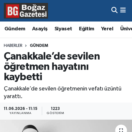
Asayiş
Hava Durumu
Gündem
Asayiş
Siyaset
Eğitim
Yerel
Üniv
Eğitim
Trafik Durumu
HABERLER
GÜNDEM
Ekonomi
Süper Lig Puan Durumu ve Fikstür
Çanakkale’de sevilen
öğretmen hayatını
Gündem
Tüm Manşetler
kaybetti
Kültür ve Sanat
Son Dakika Haberleri
Çanakkale’de sevilen öğretmenin vefatı üzüntü
yarattı.
Magazin
Haber Arşivi
11.06.2026 - 11:15
1223
Resmi İlanlar
YAYINLANMA
GÖSTERIM
Sağlık