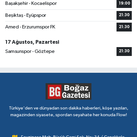
Başakşehir - Kocaelispor
19:00
Beşiktaş - Eyüpspor
21:30
Amed - Erzurumspor FK
21:30
17 Ağustos, Pazartesi
Samsunspor - Göztepe
21:30
Türkiye'den ve dünyadan son dakika haberleri, köşe yazıları,
magazinden siyasete, spordan seyahate her konuda Flow!