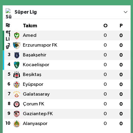
Süper Lig
#
Takım
O
P
1
Amed
0
0
2
Erzurumspor FK
0
0
3
Başakşehir
0
0
4
Kocaelispor
0
0
5
Beşiktaş
0
0
6
Eyüpspor
0
0
7
Galatasaray
0
0
8
Çorum FK
0
0
9
Gaziantep FK
0
0
10
Alanyaspor
0
0