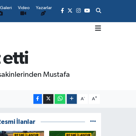
Galeri
Video
Yazarlar
etti
 sakinlerinden Mustafa
-
+
A
A
esmi İlanlar
RESMİ İLANDIR
RESMİ İLANDIR