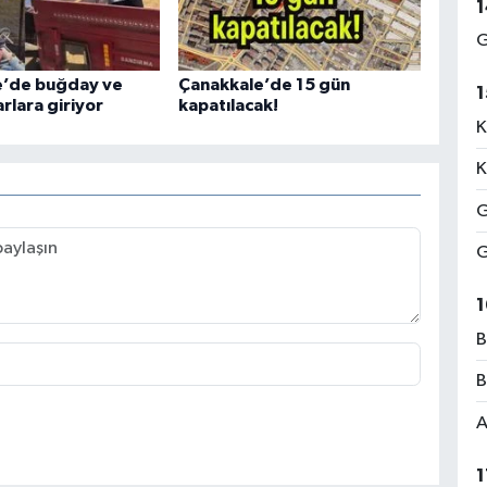
1
G
e’de buğday ve
Çanakkale’de 15 gün
1
rlara giriyor
kapatılacak!
K
K
G
G
1
B
B
A
1