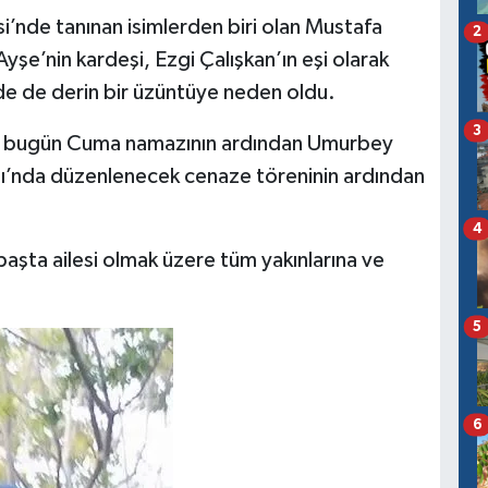
’nde tanınan isimlerden biri olan Mustafa
2
yşe’nin kardeşi, Ezgi Çalışkan’ın eşi olarak
ede de derin bir üzüntüye neden oldu.
3
i bugün Cuma namazının ardından Umurbey
ı’nda düzenlenecek cenaze töreninin ardından
4
aşta ailesi olmak üzere tüm yakınlarına ve
5
6