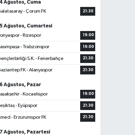
4 Ağustos, Cuma
alatasaray - Çorum FK
21:30
5 Ağustos, Cumartesi
onyaspor - Rizespor
19:00
asımpaşa - Trabzonspor
19:00
ençlerbirliği S.K. - Fenerbahçe
21:30
aziantep FK - Alanyaspor
21:30
6 Ağustos, Pazar
aşakşehir - Kocaelispor
19:00
eşiktaş - Eyüpspor
21:30
med - Erzurumspor FK
21:30
7 Ağustos, Pazartesi