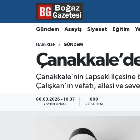
Asayiş
Hava Durumu
Gündem
Asayiş
Siyaset
Eğitim
Y
Eğitim
Trafik Durumu
HABERLER
GÜNDEM
Çanakkale’de 
Ekonomi
Süper Lig Puan Durumu ve Fikstür
Gündem
Tüm Manşetler
Çanakkale’nin Lapseki ilçesine
Çalışkan’ın vefatı, ailesi ve se
Kültür ve Sanat
Son Dakika Haberleri
06.03.2026 - 10:37
600
Magazin
Haber Arşivi
YAYINLANMA
GÖSTERIM
Resmi İlanlar
Sağlık