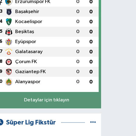
2
Erzurumspor FK
0
0
3
Başakşehir
0
0
4
Kocaelispor
0
0
5
Beşiktaş
0
0
6
Eyüpspor
0
0
7
Galatasaray
0
0
8
Çorum FK
0
0
9
Gaziantep FK
0
0
0
Alanyaspor
0
0
Detaylar için tıklayın
Süper Lig Fikstür