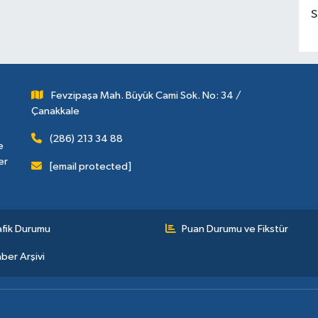
S
Fevzipaşa Mah. Büyük Cami Sok. No: 34 /
Çanakkale
(286) 213 34 88
e
er
[email protected]
afik Durumu
Puan Durumu ve Fikstür
ber Arşivi