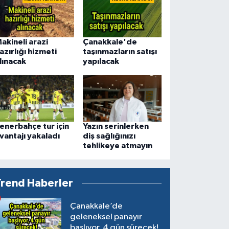
akineli arazi
Çanakkale'de
azırlığı hizmeti
taşınmazların satışı
lınacak
yapılacak
enerbahçe tur için
Yazın serinlerken
vantajı yakaladı
diş sağlığınızı
tehlikeye atmayın
Trend Haberler
Çanakkale’de
geleneksel panayır
başlıyor, 4 gün sürecek!