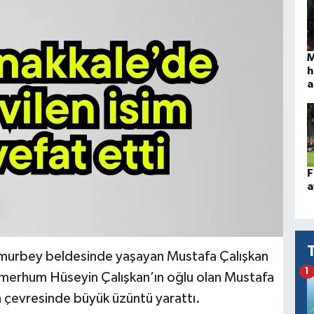
M
h
a
F
a
 Umurbey beldesinde yaşayan Mustafa Çalışkan
1
merhum Hüseyin Çalışkan’ın oğlu olan Mustafa
ın çevresinde büyük üzüntü yarattı.