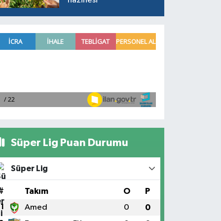
hazinesi
Süper Lig Puan Durumu
Süper Lig
#
Takım
O
P
1
Amed
0
0