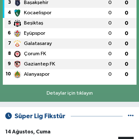
3
Başakşehir
0
0
4
Kocaelispor
0
0
5
Beşiktaş
0
0
6
Eyüpspor
0
0
7
Galatasaray
0
0
8
Çorum FK
0
0
9
Gaziantep FK
0
0
10
Alanyaspor
0
0
Detaylar için tıklayın
Süper Lig Fikstür
14 Ağustos, Cuma