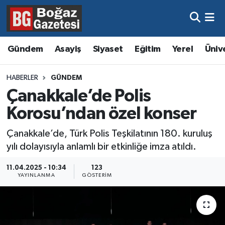
Asayiş
Hava Durumu
Gündem
Asayiş
Siyaset
Eğitim
Yerel
Üniv
Eğitim
Trafik Durumu
HABERLER
GÜNDEM
Ekonomi
Süper Lig Puan Durumu ve Fikstür
Çanakkale’de Polis
Korosu’ndan özel konser
Gündem
Tüm Manşetler
Çanakkale’de, Türk Polis Teşkilatının 180. kuruluş
Kültür ve Sanat
Son Dakika Haberleri
yılı dolayısıyla anlamlı bir etkinliğe imza atıldı.
Magazin
Haber Arşivi
11.04.2025 - 10:34
123
YAYINLANMA
GÖSTERIM
Resmi İlanlar
Sağlık