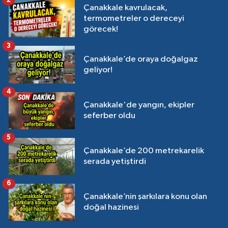
Çanakkale kavrulacak,
termometreler o dereceyi
görecek!
3
Çanakkale’de oraya doğalgaz
geliyor!
4
Çanakkale'de yangın, ekipler
seferber oldu
5
Çanakkale’de 200 metrekarelik
serada yetiştirdi
6
Çanakkale’nin şarkılara konu olan
doğal hazinesi