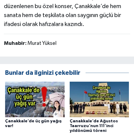
düzenlenen bu özel konser, Çanakkale’de hem
sanata hem de teşkilata olan saygının güçlü bir
ifadesi olarak hafızalara kazındı.
Muhabir:
Murat Yüksel
Bunlar da ilginizi çekebilir
Çanakkale’de üç gün yağış
Çanakkale’de Ağustos
var!
Taarruzu'nun 111’inci
yıldönümü töreni