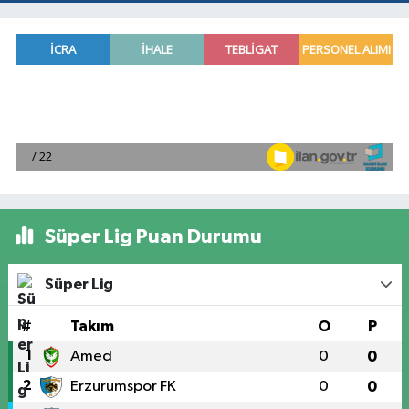
Süper Lig Puan Durumu
Süper Lig
#
Takım
O
P
1
Amed
0
0
2
Erzurumspor FK
0
0