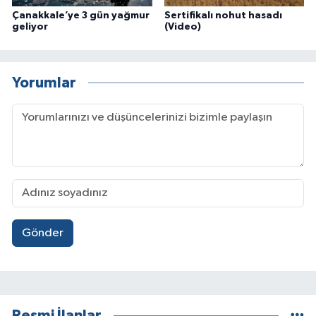
Çanakkale’ye 3 gün yağmur
Sertifikalı nohut hasadı
geliyor
(Video)
Yorumlar
Gönder
Resmi İlanlar