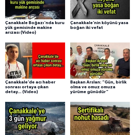
Çanakkale Boğazı'nda kuru
Çanakkale’nin köyünü yasa
yük gemisinde makine
boğan iki vefat
arızası (Video)
Çanakkale’de acı haber
Başkan Arslan: “Gün, birlik
sonrası ortaya çıkan
olma ve omuz omuza
detay... (Video)
yürüme günüdür”