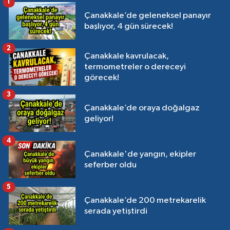
1
Çanakkale’de geleneksel panayır
başlıyor, 4 gün sürecek!
2
Çanakkale kavrulacak,
termometreler o dereceyi
görecek!
3
Çanakkale’de oraya doğalgaz
geliyor!
4
Çanakkale'de yangın, ekipler
seferber oldu
5
Çanakkale’de 200 metrekarelik
serada yetiştirdi