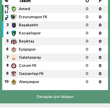
#
Takım
O
P
1
Amed
0
0
2
Erzurumspor FK
0
0
3
Başakşehir
0
0
4
Kocaelispor
0
0
5
Beşiktaş
0
0
6
Eyüpspor
0
0
7
Galatasaray
0
0
8
Çorum FK
0
0
9
Gaziantep FK
0
0
10
Alanyaspor
0
0
Detaylar için tıklayın