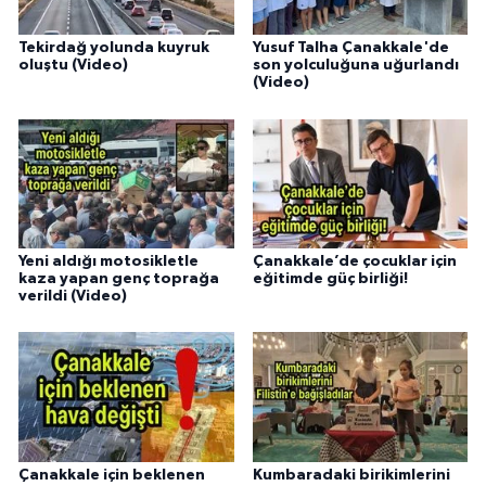
Tekirdağ yolunda kuyruk
Yusuf Talha Çanakkale'de
oluştu (Video)
son yolculuğuna uğurlandı
(Video)
Yeni aldığı motosikletle
Çanakkale’de çocuklar için
kaza yapan genç toprağa
eğitimde güç birliği!
verildi (Video)
Çanakkale için beklenen
Kumbaradaki birikimlerini