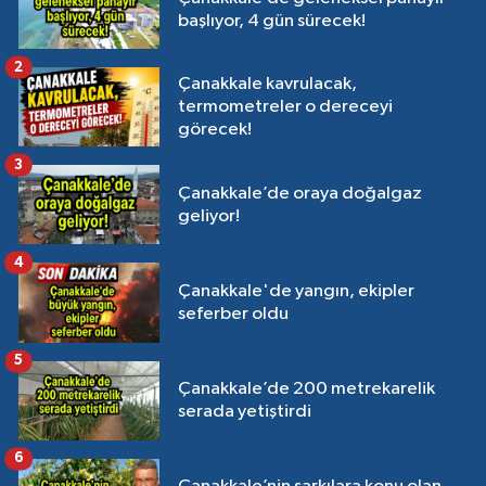
başlıyor, 4 gün sürecek!
2
Çanakkale kavrulacak,
termometreler o dereceyi
görecek!
3
Çanakkale’de oraya doğalgaz
geliyor!
4
Çanakkale'de yangın, ekipler
seferber oldu
5
Çanakkale’de 200 metrekarelik
serada yetiştirdi
6