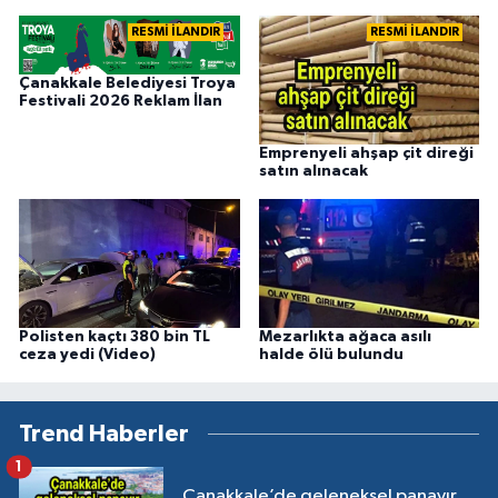
RESMİ İLANDIR
RESMİ İLANDIR
Çanakkale Belediyesi Troya
Festivali 2026 Reklam İlan
Emprenyeli ahşap çit direği
satın alınacak
Polisten kaçtı 380 bin TL
Mezarlıkta ağaca asılı
ceza yedi (Video)
halde ölü bulundu
Trend Haberler
1
Çanakkale’de geleneksel panayır