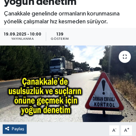
yoğun denetim
Çanakkale genelinde ormanların korunmasına
yönelik çalışmalar hız kesmeden sürüyor.
19.09.2025 - 10:00
139
YAYINLANMA
GÖSTERIM
Paylaş
-
+
A
A