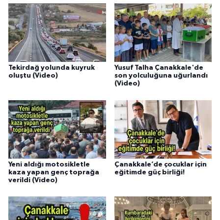
Tekirdağ yolunda kuyruk
Yusuf Talha Çanakkale'de
oluştu (Video)
son yolculuğuna uğurlandı
(Video)
Yeni aldığı motosikletle
Çanakkale’de çocuklar için
kaza yapan genç toprağa
eğitimde güç birliği!
verildi (Video)