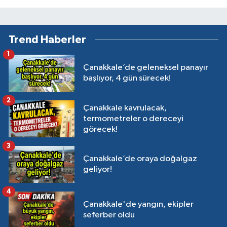
Trend Haberler
1
Çanakkale’de geleneksel panayır
başlıyor, 4 gün sürecek!
2
Çanakkale kavrulacak,
termometreler o dereceyi
görecek!
3
Çanakkale’de oraya doğalgaz
geliyor!
4
Çanakkale'de yangın, ekipler
seferber oldu