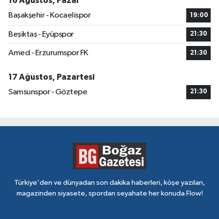
16 Ağustos, Pazar
Başakşehir - Kocaelispor
19:00
Beşiktaş - Eyüpspor
21:30
Amed - Erzurumspor FK
21:30
17 Ağustos, Pazartesi
Samsunspor - Göztepe
21:30
Türkiye'den ve dünyadan son dakika haberleri, köşe yazıları,
magazinden siyasete, spordan seyahate her konuda Flow!