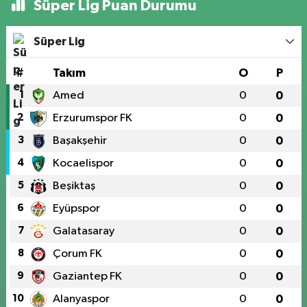
Süper Lig Puan Durumu
Süper Lig
#
Takım
O
P
1
Amed
0
0
2
Erzurumspor FK
0
0
3
Başakşehir
0
0
4
Kocaelispor
0
0
5
Beşiktaş
0
0
6
Eyüpspor
0
0
7
Galatasaray
0
0
8
Çorum FK
0
0
9
Gaziantep FK
0
0
10
Alanyaspor
0
0