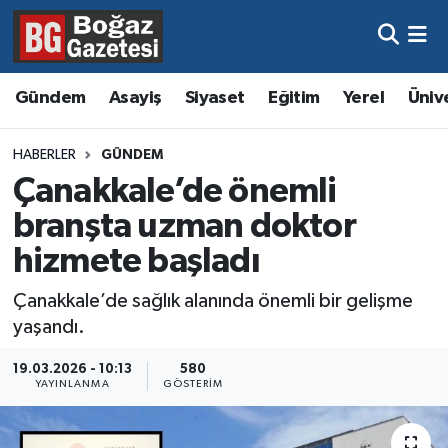
Asayiş
Hava Durumu
Gündem
Asayiş
Siyaset
Eğitim
Yerel
Üniv
Eğitim
Trafik Durumu
HABERLER
GÜNDEM
Ekonomi
Süper Lig Puan Durumu ve Fikstür
Çanakkale’de önemli
branşta uzman doktor
Gündem
Tüm Manşetler
hizmete başladı
Kültür ve Sanat
Son Dakika Haberleri
Çanakkale’de sağlık alanında önemli bir gelişme
yaşandı.
Magazin
Haber Arşivi
19.03.2026 - 10:13
580
Resmi İlanlar
YAYINLANMA
GÖSTERIM
Sağlık