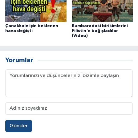
Çanakkale için beklenen
Kumbaradaki birikimlerini
hava değişti
Filistin'e bağışladılar
(Video)
Yorumlar
Gönder