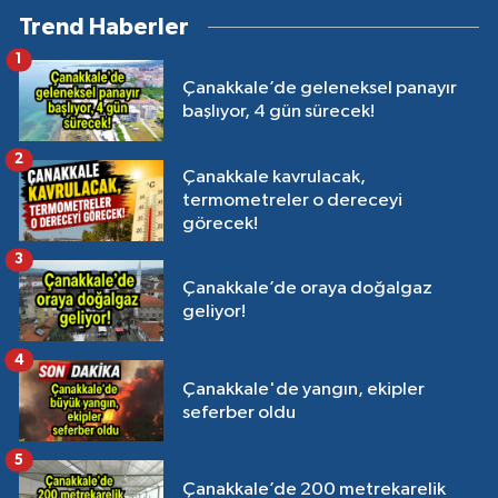
Trend Haberler
1
Çanakkale’de geleneksel panayır
başlıyor, 4 gün sürecek!
2
Çanakkale kavrulacak,
termometreler o dereceyi
görecek!
3
Çanakkale’de oraya doğalgaz
geliyor!
4
Çanakkale'de yangın, ekipler
seferber oldu
5
Çanakkale’de 200 metrekarelik