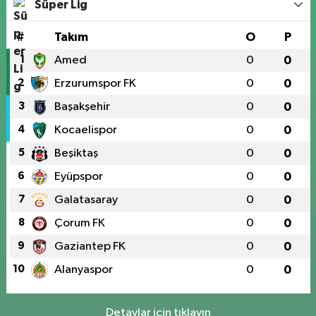
Süper Lig
#
Takım
O
P
1
Amed
0
0
2
Erzurumspor FK
0
0
3
Başakşehir
0
0
4
Kocaelispor
0
0
5
Beşiktaş
0
0
6
Eyüpspor
0
0
7
Galatasaray
0
0
8
Çorum FK
0
0
9
Gaziantep FK
0
0
10
Alanyaspor
0
0
Detaylar için tıklayın