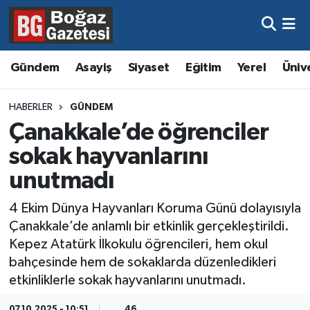
Asayiş
Hava Durumu
Gündem
Asayiş
Siyaset
Eğitim
Yerel
Üniv
Eğitim
Trafik Durumu
HABERLER
GÜNDEM
Ekonomi
Süper Lig Puan Durumu ve Fikstür
Çanakkale’de öğrenciler
sokak hayvanlarını
Gündem
Tüm Manşetler
unutmadı
Kültür ve Sanat
Son Dakika Haberleri
4 Ekim Dünya Hayvanları Koruma Günü dolayısıyla
Çanakkale’de anlamlı bir etkinlik gerçekleştirildi.
Magazin
Haber Arşivi
Kepez Atatürk İlkokulu öğrencileri, hem okul
bahçesinde hem de sokaklarda düzenledikleri
Resmi İlanlar
etkinliklerle sokak hayvanlarını unutmadı.
Sağlık
07.10.2025 - 10:51
46