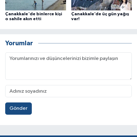
Çanakkale'de binlerce kişi
Çanakkale’de üç gün yağış
o sahile akın etti
var!
Yorumlar
Gönder