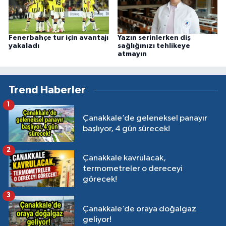
Fenerbahçe tur için avantajı
Yazın serinlerken diş
yakaladı
sağlığınızı tehlikeye
atmayın
Trend Haberler
1
Çanakkale’de geleneksel panayır
başlıyor, 4 gün sürecek!
2
Çanakkale kavrulacak,
termometreler o dereceyi
görecek!
3
Çanakkale’de oraya doğalgaz
geliyor!