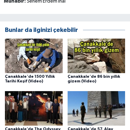
Muhabir:
Senem Erdem İnal
Bunlar da ilginizi çekebilir
Çanakkale'de 1500 Yıllık
Çanakkale'de 86 bin yıllık
Tarihi Keşif (Video)
gizem (Video)
Çanakkale’de The Odyssey
Çanakkale'de 57. Alay