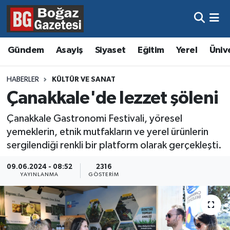
Asayiş
Hava Durumu
Gündem
Asayiş
Siyaset
Eğitim
Yerel
Üniv
Eğitim
Trafik Durumu
HABERLER
KÜLTÜR VE SANAT
Ekonomi
Süper Lig Puan Durumu ve Fikstür
Çanakkale'de lezzet şöleni
Gündem
Tüm Manşetler
Çanakkale Gastronomi Festivali, yöresel
yemeklerin, etnik mutfakların ve yerel ürünlerin
Kültür ve Sanat
Son Dakika Haberleri
sergilendiği renkli bir platform olarak gerçekleşti.
09.06.2024 - 08:52
2316
Magazin
Haber Arşivi
YAYINLANMA
GÖSTERIM
Resmi İlanlar
Sağlık