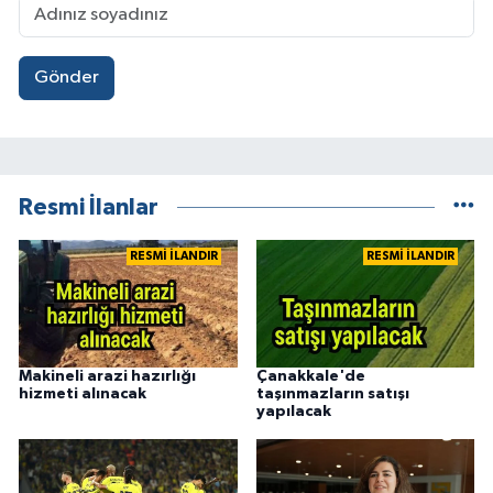
Gönder
Resmi İlanlar
RESMİ İLANDIR
RESMİ İLANDIR
Makineli arazi hazırlığı
Çanakkale'de
hizmeti alınacak
taşınmazların satışı
yapılacak