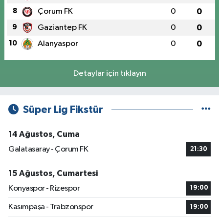
8
Çorum FK
0
0
9
Gaziantep FK
0
0
10
Alanyaspor
0
0
Detaylar için tıklayın
Süper Lig Fikstür
14 Ağustos, Cuma
Galatasaray - Çorum FK
21:30
15 Ağustos, Cumartesi
Konyaspor - Rizespor
19:00
Kasımpaşa - Trabzonspor
19:00