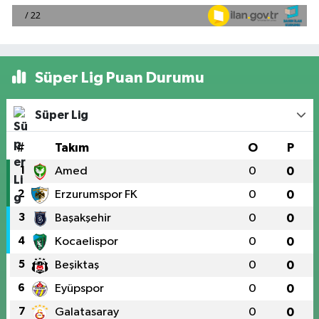
Süper Lig Puan Durumu
Süper Lig
#
Takım
O
P
1
Amed
0
0
2
Erzurumspor FK
0
0
3
Başakşehir
0
0
4
Kocaelispor
0
0
5
Beşiktaş
0
0
6
Eyüpspor
0
0
7
Galatasaray
0
0