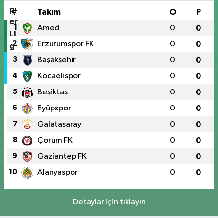
#
Takım
O
P
1
Amed
0
0
2
Erzurumspor FK
0
0
3
Başakşehir
0
0
4
Kocaelispor
0
0
5
Beşiktaş
0
0
6
Eyüpspor
0
0
7
Galatasaray
0
0
8
Çorum FK
0
0
9
Gaziantep FK
0
0
10
Alanyaspor
0
0
Detaylar için tıklayın