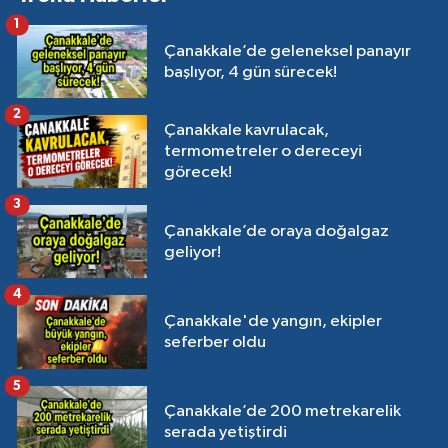
1
Çanakkale’de geleneksel panayır
başlıyor, 4 gün sürecek!
2
Çanakkale kavrulacak,
termometreler o dereceyi
görecek!
3
Çanakkale’de oraya doğalgaz
geliyor!
4
Çanakkale'de yangın, ekipler
seferber oldu
5
Çanakkale’de 200 metrekarelik
serada yetiştirdi