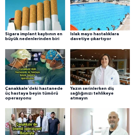
Sigara implant kaybının en
Islak mayo hastalıklara
büyük nedenlerinden biri
davetiye çıkartıyor
Çanakkale’deki hastanede
Yazın serinlerken diş
üç hastaya beyin tümörü
sağlığınızı tehlikeye
operasyonu
atmayın