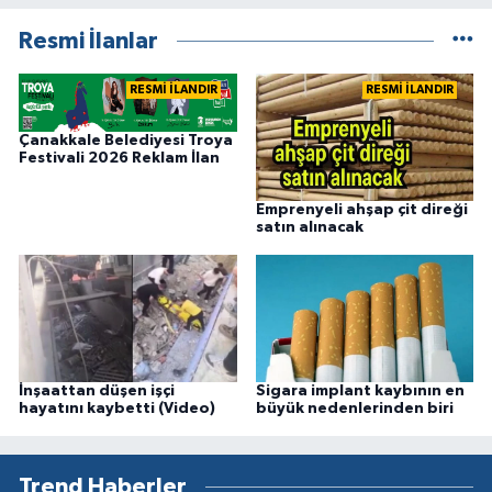
Resmi İlanlar
RESMİ İLANDIR
RESMİ İLANDIR
Çanakkale Belediyesi Troya
Festivali 2026 Reklam İlan
Emprenyeli ahşap çit direği
satın alınacak
İnşaattan düşen işçi
Sigara implant kaybının en
hayatını kaybetti (Video)
büyük nedenlerinden biri
Trend Haberler