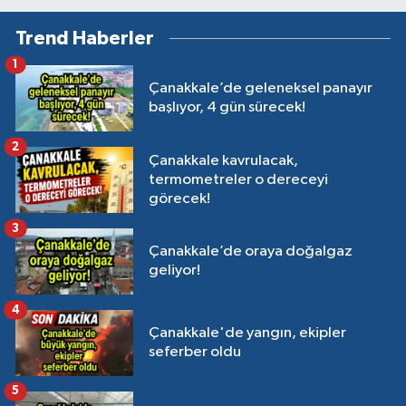
Trend Haberler
1
Çanakkale’de geleneksel panayır
başlıyor, 4 gün sürecek!
2
Çanakkale kavrulacak,
termometreler o dereceyi
görecek!
3
Çanakkale’de oraya doğalgaz
geliyor!
4
Çanakkale'de yangın, ekipler
seferber oldu
5