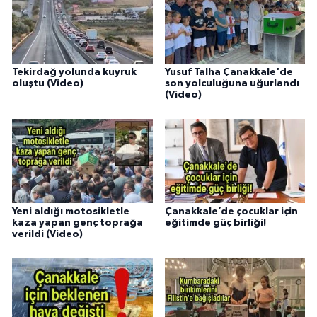
Tekirdağ yolunda kuyruk
Yusuf Talha Çanakkale'de
oluştu (Video)
son yolculuğuna uğurlandı
(Video)
Yeni aldığı motosikletle
Çanakkale’de çocuklar için
kaza yapan genç toprağa
eğitimde güç birliği!
verildi (Video)