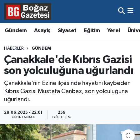
Asayiş
Hava Durumu
Gündem
Asayiş
Siyaset
Eğitim
Yerel
Üniv
Eğitim
Trafik Durumu
HABERLER
GÜNDEM
Ekonomi
Süper Lig Puan Durumu ve Fikstür
Çanakkale'de Kıbrıs Gazisi
son yolculuğuna uğurlandı
Gündem
Tüm Manşetler
Çanakkale'nin Ezine ilçesinde hayatını kaybeden
Kültür ve Sanat
Son Dakika Haberleri
Kıbrıs Gazisi Mustafa Canbaz, son yolculuğuna
uğurlandı.
Magazin
Haber Arşivi
28.06.2025 - 22:01
259
YAYINLANMA
GÖSTERIM
Resmi İlanlar
Sağlık