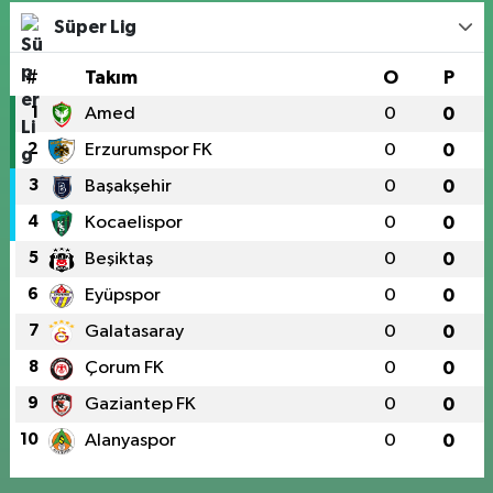
Süper Lig
#
Takım
O
P
1
Amed
0
0
2
Erzurumspor FK
0
0
3
Başakşehir
0
0
4
Kocaelispor
0
0
5
Beşiktaş
0
0
6
Eyüpspor
0
0
7
Galatasaray
0
0
8
Çorum FK
0
0
9
Gaziantep FK
0
0
10
Alanyaspor
0
0