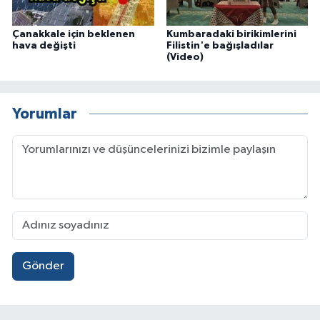
Çanakkale için beklenen
Kumbaradaki birikimlerini
hava değişti
Filistin'e bağışladılar
(Video)
Yorumlar
Gönder