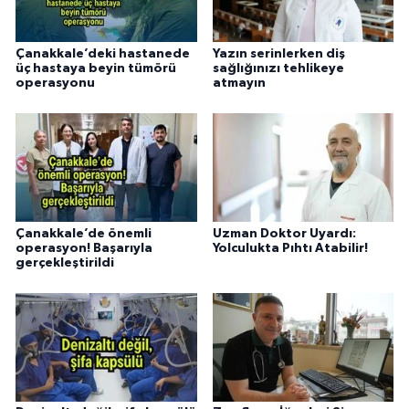
Çanakkale’deki hastanede
Yazın serinlerken diş
üç hastaya beyin tümörü
sağlığınızı tehlikeye
operasyonu
atmayın
Çanakkale’de önemli
Uzman Doktor Uyardı:
operasyon! Başarıyla
Yolculukta Pıhtı Atabilir!
gerçekleştirildi