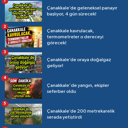
1
Çanakkale’de geleneksel panayır
başlıyor, 4 gün sürecek!
2
Çanakkale kavrulacak,
termometreler o dereceyi
görecek!
3
Çanakkale’de oraya doğalgaz
geliyor!
4
Çanakkale'de yangın, ekipler
seferber oldu
5
Çanakkale’de 200 metrekarelik
serada yetiştirdi