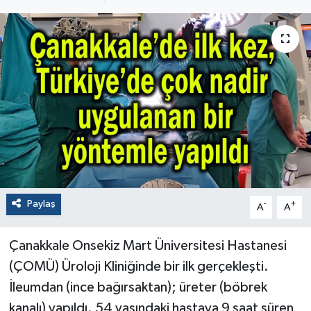
Paylaş
-
+
A
A
Çanakkale Onsekiz Mart Üniversitesi Hastanesi
(ÇOMÜ) Üroloji Kliniğinde bir ilk gerçekleşti.
İleumdan (ince bağırsaktan); üreter (böbrek
kanalı) yapıldı. 54 yaşındaki hastaya 9 saat süren