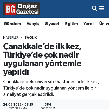
Asayiş
Hava Durumu
Gündem
Asayiş
Siyaset
Eğitim
Yerel
Üniv
Eğitim
Trafik Durumu
HABERLER
SAĞLIK
Ekonomi
Süper Lig Puan Durumu ve Fikstür
Çanakkale’de ilk kez,
Türkiye’de çok nadir
Gündem
Tüm Manşetler
uygulanan yöntemle
Kültür ve Sanat
Son Dakika Haberleri
yapıldı
Magazin
Haber Arşivi
Çanakkale’deki üniversite hastanesinde ilk kez,
Türkiye’de çok nadir uygulanan yöntem ile bir
Resmi İlanlar
ameliyat gerçekleştirildi.
Sağlık
24.05.2025 - 08:15
584
YAYINLANMA
GÖSTERIM