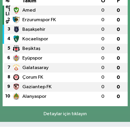
#
Takım
O
P
1
Amed
0
0
2
Erzurumspor FK
0
0
3
Başakşehir
0
0
4
Kocaelispor
0
0
5
Beşiktaş
0
0
6
Eyüpspor
0
0
7
Galatasaray
0
0
8
Çorum FK
0
0
9
Gaziantep FK
0
0
10
Alanyaspor
0
0
Detaylar için tıklayın