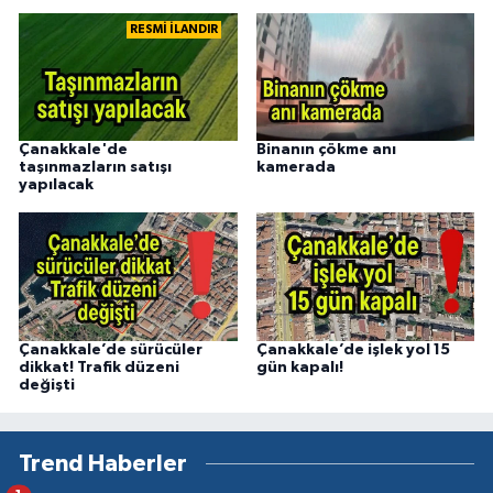
RESMİ İLANDIR
Çanakkale'de
Binanın çökme anı
taşınmazların satışı
kamerada
yapılacak
Çanakkale’de sürücüler
Çanakkale’de işlek yol 15
dikkat! Trafik düzeni
gün kapalı!
değişti
Trend Haberler