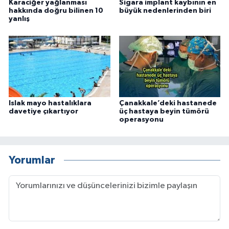
Karaciğer yağlanması
Sigara implant kaybının en
hakkında doğru bilinen 10
büyük nedenlerinden biri
yanlış
Islak mayo hastalıklara
Çanakkale’deki hastanede
davetiye çıkartıyor
üç hastaya beyin tümörü
operasyonu
Yorumlar