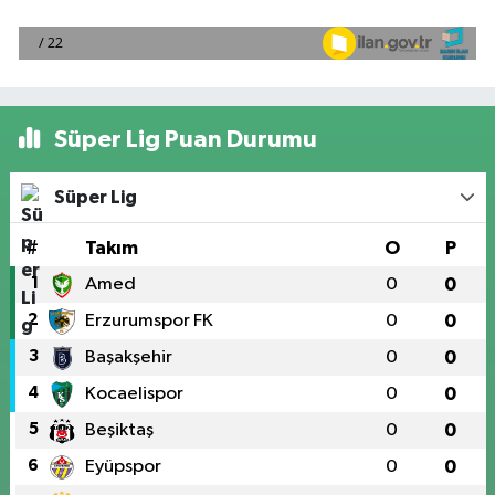
Süper Lig Puan Durumu
Süper Lig
#
Takım
O
P
1
Amed
0
0
2
Erzurumspor FK
0
0
3
Başakşehir
0
0
4
Kocaelispor
0
0
5
Beşiktaş
0
0
6
Eyüpspor
0
0