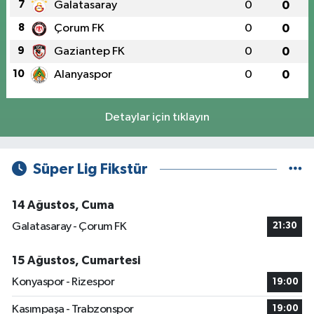
7
Galatasaray
0
0
8
Çorum FK
0
0
9
Gaziantep FK
0
0
10
Alanyaspor
0
0
Detaylar için tıklayın
Süper Lig Fikstür
14 Ağustos, Cuma
Galatasaray - Çorum FK
21:30
15 Ağustos, Cumartesi
Konyaspor - Rizespor
19:00
Kasımpaşa - Trabzonspor
19:00