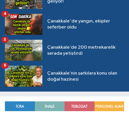
geliyor!
4
Çanakkale'de yangın, ekipler
seferber oldu
5
Çanakkale’de 200 metrekarelik
serada yetiştirdi
6
Çanakkale’nin şarkılara konu olan
doğal hazinesi