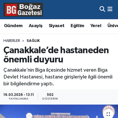
Asayiş
Hava Durumu
Gündem
Asayiş
Siyaset
Eğitim
Yerel
Üniv
Eğitim
Trafik Durumu
HABERLER
SAĞLIK
Ekonomi
Süper Lig Puan Durumu ve Fikstür
Çanakkale’de hastaneden
önemli duyuru
Gündem
Tüm Manşetler
Çanakkale’nin Biga ilçesinde hizmet veren Biga
Kültür ve Sanat
Son Dakika Haberleri
Devlet Hastanesi, hastane girişleriyle ilgili önemli
bir bilgilendirme yaptı.
Magazin
Haber Arşivi
16.03.2026 - 13:11
502
YAYINLANMA
GÖSTERIM
Resmi İlanlar
Sağlık