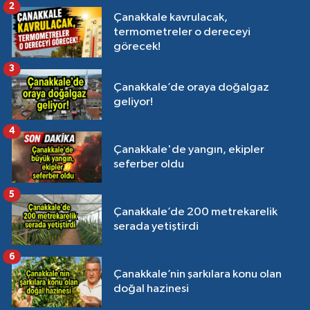
2
Çanakkale kavrulacak,
termometreler o dereceyi
görecek!
3
Çanakkale’de oraya doğalgaz
geliyor!
4
Çanakkale'de yangın, ekipler
seferber oldu
5
Çanakkale’de 200 metrekarelik
serada yetiştirdi
6
Çanakkale’nin şarkılara konu olan
doğal hazinesi