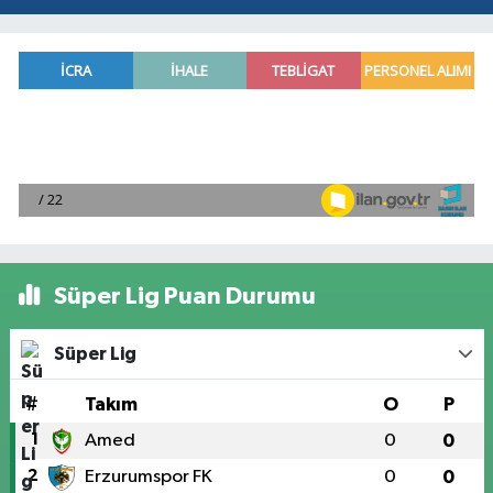
Süper Lig Puan Durumu
Süper Lig
#
Takım
O
P
1
Amed
0
0
2
Erzurumspor FK
0
0