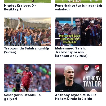
Hradec Kralove: 0 -
Fenerbahçe tur için avantajı
Beşiktaş: 1
yakaladı
Trabzon’da Salah çılgınlığı
Muhammed Salah,
(Video)
Trabzonspor için
İstanbul’da (Video)
Salah yarın İstanbul'a
Anthony Taylor, MHK Elit
geliyor!
Hakem Direktörü oldu