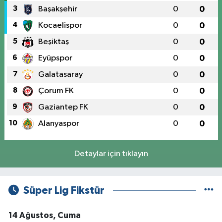
3
Başakşehir
0
0
4
Kocaelispor
0
0
5
Beşiktaş
0
0
6
Eyüpspor
0
0
7
Galatasaray
0
0
8
Çorum FK
0
0
9
Gaziantep FK
0
0
10
Alanyaspor
0
0
Detaylar için tıklayın
Süper Lig Fikstür
14 Ağustos, Cuma