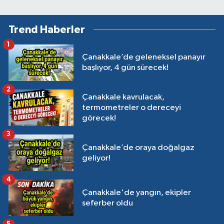
Trend Haberler
1
Çanakkale’de geleneksel panayır
başlıyor, 4 gün sürecek!
2
Çanakkale kavrulacak,
termometreler o dereceyi
görecek!
3
Çanakkale’de oraya doğalgaz
geliyor!
4
Çanakkale'de yangın, ekipler
seferber oldu