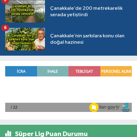
5
Çanakkale’de 200 metrekarelik
serada yetiştirdi
6
Çanakkale’nin şarkılara konu olan
doğal hazinesi
Süper Lig Puan Durumu