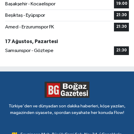
Başakşehir - Kocaelispor
19:00
Beşiktaş - Eyüpspor
21:30
Amed - Erzurumspor FK
21:30
17 Ağustos, Pazartesi
Samsunspor - Göztepe
21:30
Türkiye'den ve dünyadan son dakika haberleri, köşe yazıları,
magazinden siyasete, spordan seyahate her konuda Flow!