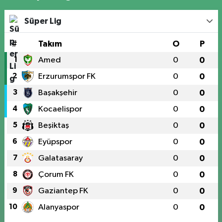
Süper Lig
#
Takım
O
P
1
Amed
0
0
2
Erzurumspor FK
0
0
3
Başakşehir
0
0
4
Kocaelispor
0
0
5
Beşiktaş
0
0
6
Eyüpspor
0
0
7
Galatasaray
0
0
8
Çorum FK
0
0
9
Gaziantep FK
0
0
10
Alanyaspor
0
0