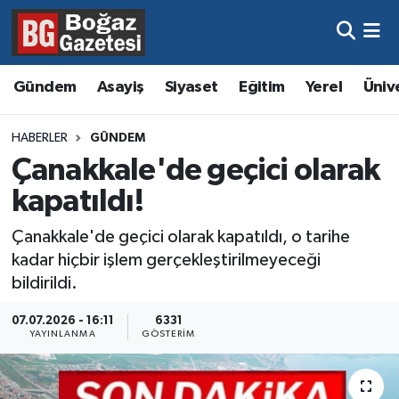
Asayiş
Hava Durumu
Gündem
Asayiş
Siyaset
Eğitim
Yerel
Üniv
Eğitim
Trafik Durumu
HABERLER
GÜNDEM
Ekonomi
Süper Lig Puan Durumu ve Fikstür
Çanakkale'de geçici olarak
kapatıldı!
Gündem
Tüm Manşetler
Çanakkale'de geçici olarak kapatıldı, o tarihe
Kültür ve Sanat
Son Dakika Haberleri
kadar hiçbir işlem gerçekleştirilmeyeceği
bildirildi.
Magazin
Haber Arşivi
07.07.2026 - 16:11
6331
YAYINLANMA
GÖSTERIM
Resmi İlanlar
Sağlık