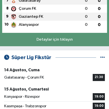
7
Galatasaray
0
0
8
Çorum FK
0
0
9
Gaziantep FK
0
0
10
Alanyaspor
0
0
Detaylar için tıklayın
Süper Lig Fikstür
14 Ağustos, Cuma
Galatasaray - Çorum FK
21:30
15 Ağustos, Cumartesi
Konyaspor - Rizespor
19:00
Kasımpaşa - Trabzonspor
19:00