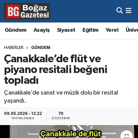
Asayiş
Hava Durumu
Gündem
Asayiş
Siyaset
Eğitim
Yerel
Üniv
Eğitim
Trafik Durumu
HABERLER
GÜNDEM
Ekonomi
Süper Lig Puan Durumu ve Fikstür
Çanakkale’de flüt ve
piyano resitali beğeni
Gündem
Tüm Manşetler
topladı
Kültür ve Sanat
Son Dakika Haberleri
Çanakkale’de sanat ve müzik dolu bir resital
yaşandı.
Magazin
Haber Arşivi
09.05.2026 - 12:22
70
Resmi İlanlar
YAYINLANMA
GÖSTERIM
Sağlık