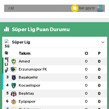
Süper Lig Puan Durumu
Süper Lig
#
Takım
O
P
1
Amed
0
0
2
Erzurumspor FK
0
0
3
Başakşehir
0
0
4
Kocaelispor
0
0
5
Beşiktaş
0
0
6
Eyüpspor
0
0