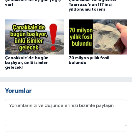
Çanakkale’de üç gün yağış
Çanakkale’de Ağustos
var!
Taarruzu'nun 111’inci
yıldönümü töreni
Çanakkale’de bugün
70 milyon yıllık fosil
başlıyor, ünlü isimler
bulundu
gelecek!
Yorumlar