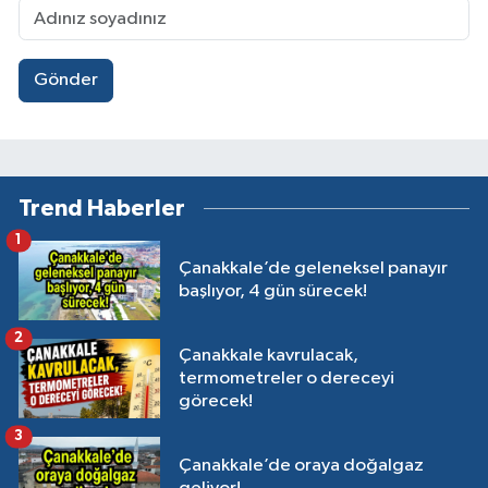
Gönder
Trend Haberler
1
Çanakkale’de geleneksel panayır
başlıyor, 4 gün sürecek!
2
Çanakkale kavrulacak,
termometreler o dereceyi
görecek!
3
Çanakkale’de oraya doğalgaz