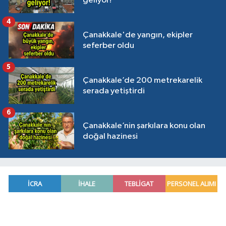
geliyor!
4
Çanakkale'de yangın, ekipler
seferber oldu
5
Çanakkale’de 200 metrekarelik
serada yetiştirdi
6
Çanakkale’nin şarkılara konu olan
doğal hazinesi