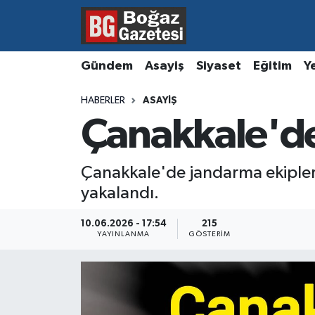
Asayiş
Hava Durumu
Gündem
Asayiş
Siyaset
Eğitim
Y
Eğitim
Trafik Durumu
HABERLER
ASAYIŞ
Çanakkale'de
Ekonomi
Süper Lig Puan Durumu ve Fikstür
Gündem
Tüm Manşetler
Çanakkale'de jandarma ekipler
yakalandı.
Kültür ve Sanat
Son Dakika Haberleri
10.06.2026 - 17:54
215
Magazin
Haber Arşivi
YAYINLANMA
GÖSTERIM
Resmi İlanlar
Sağlık