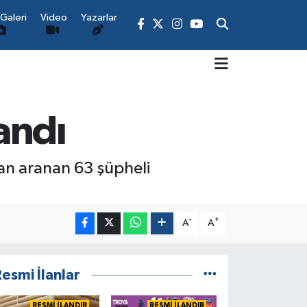
Galeri
Video
Yazarlar
andı
an aranan 63 şüpheli
-
+
A
A
esmi İlanlar
RESMİ İLANDIR
RESMİ İLANDIR