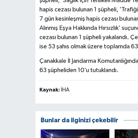
şüpheli, 'Sağlık İçin Tehlikeli Madde
hapis cezası bulunan 1 şüpheli, 'Trafi
7 gün kesinleşmiş hapis cezası bulunan
Alınmış Eşya Hakkında Hırsızlık' suçu
cezası bulunan 1 şüpheli yakalandı. Çeş
ise 53 şahıs olmak üzere toplamda 63 
Çanakkale İl Jandarma Komutanlığındak
63 şüpheliden 10’u tutuklandı.
Kaynak:
İHA
Bunlar da ilginizi çekebilir