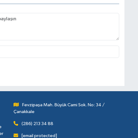
Fevzipaşa Mah. Büyük Cami Sok. No: 34 /
Çanakkale
(286) 213 34 88
e
er
[email protected]