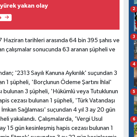
yürek yakan olay
2
e
3
7 Haziran tarihleri arasında 64 bin 395 şahıs ve
lan çalışmalar sonucunda 63 aranan şüpheli ve
4
dan; '2313 Sayılı Kanuna Aykırılık' suçundan 3
an 1 şüpheli, 'Borçlunun Ödeme Şartını İhlal'
ı bulunan 3 şüpheli, 'Hükümlü veya Tutuklunun
5
pis cezası bulunan 1 şüpheli, 'Türk Vatandaşı
 İmkan Sağlaması' suçundan 4 yıl 3 ay 20 gün
heli yakalandı. Çalışmalarda, 'Vergi Usul
6
ay 15 gün kesinleşmiş hapis cezası bulunan 1