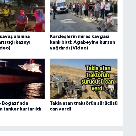
savaş alanına
Kardeşlerin miras kavgası
arıştığı kazayı
kanlı bitti: Ağabeyine kurşun
ideo)
yağdırdı (Video)
 Boğazı’nda
Takla atan traktörün sürücüsü
 tanker kurtarıldı
can verdi