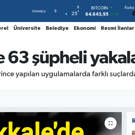
Foto 
BITCOIN
°
25
64.643,95
0.16
DOLAR
47,6704
0
erel
Üniversite
Belediye
Ekonomi
Resmi İlanlar
EURO
55,0406
-0.08
STERLİN
 63 şüpheli yakal
64,2143
0
GRAM ALTIN
6500.87
0.12
BİST100
ince yapılan uygulamalarda farklı suçlard
13.799
70
R