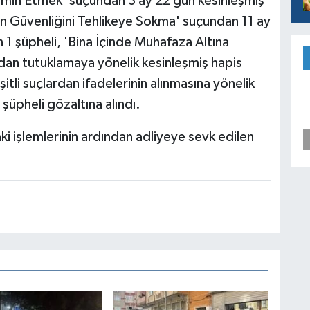
 Temin Etmek' suçundan 3 ay 22 gün kesinleşmiş
ğin Güvenliğini Tehlikeye Sokma' suçundan 11 ay
 1 şüpheli, 'Bina İçinde Muhafaza Altına
ndan tutuklamaya yönelik kesinleşmiş hapis
itli suçlardan ifadelerinin alınmasına yönelik
şüpheli gözaltına alındı.
i işlemlerinin ardından adliyeye sevk edilen