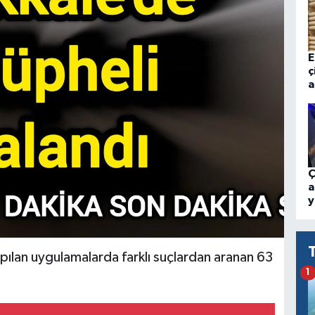
E
ç
a
Ç
a
y
ılan uygulamalarda farklı suçlardan aranan 63
1