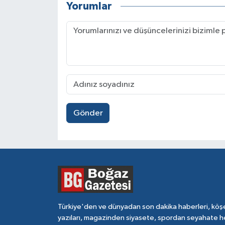
Yorumlar
Gönder
Türkiye'den ve dünyadan son dakika haberleri, köş
yazıları, magazinden siyasete, spordan seyahate h