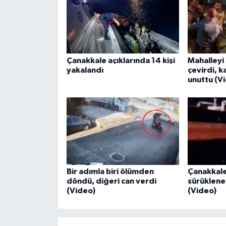
Çanakkale açıklarında 14 kişi
Mahalleyi 
yakalandı
çevirdi, k
unuttu (V
Bir adımla biri ölümden
Çanakkale
döndü, diğeri can verdi
sürüklenen
(Video)
(Video)