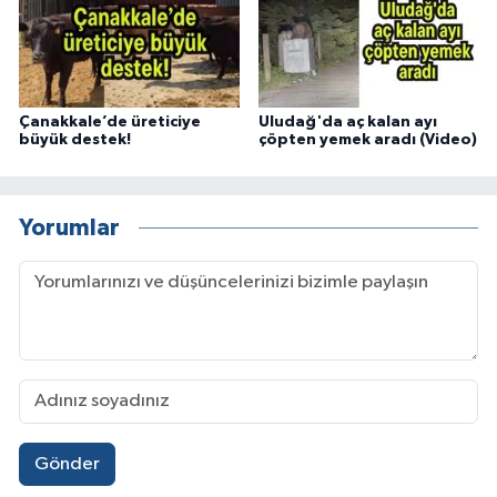
Çanakkale’de üreticiye
Uludağ'da aç kalan ayı
büyük destek!
çöpten yemek aradı (Video)
Yorumlar
Gönder