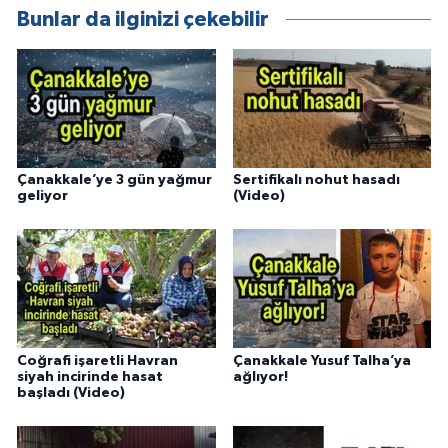
Bunlar da ilginizi çekebilir
Çanakkale’ye 3 gün yağmur
Sertifikalı nohut hasadı
geliyor
(Video)
Coğrafi işaretli Havran
Çanakkale Yusuf Talha’ya
siyah incirinde hasat
ağlıyor!
başladı (Video)