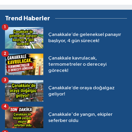
Trend Haberler
1
Çanakkale’de geleneksel panayır
başlıyor, 4 gün sürecek!
2
Çanakkale kavrulacak,
termometreler o dereceyi
görecek!
3
Çanakkale’de oraya doğalgaz
geliyor!
4
Çanakkale'de yangın, ekipler
seferber oldu