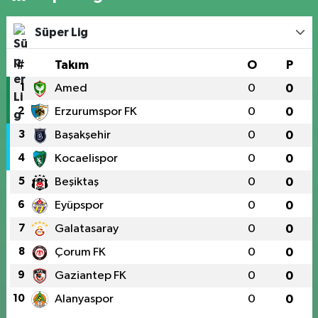
Süper Lig
#
Takım
O
P
1
Amed
0
0
2
Erzurumspor FK
0
0
3
Başakşehir
0
0
4
Kocaelispor
0
0
5
Beşiktaş
0
0
6
Eyüpspor
0
0
7
Galatasaray
0
0
8
Çorum FK
0
0
9
Gaziantep FK
0
0
10
Alanyaspor
0
0