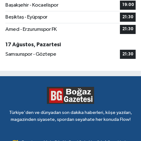
Başakşehir - Kocaelispor
19:00
Beşiktaş - Eyüpspor
21:30
Amed - Erzurumspor FK
21:30
17 Ağustos, Pazartesi
Samsunspor - Göztepe
21:30
Türkiye'den ve dünyadan son dakika haberleri, köşe yazıları,
magazinden siyasete, spordan seyahate her konuda Flow!