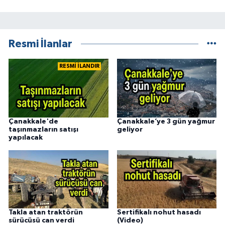
Resmi İlanlar
RESMİ İLANDIR
Çanakkale'de
Çanakkale’ye 3 gün yağmur
taşınmazların satışı
geliyor
yapılacak
Takla atan traktörün
Sertifikalı nohut hasadı
sürücüsü can verdi
(Video)