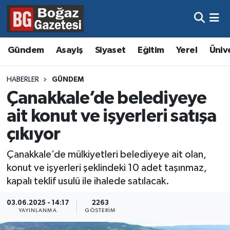
Asayiş
Hava Durumu
Gündem
Asayiş
Siyaset
Eğitim
Yerel
Üniv
Eğitim
Trafik Durumu
HABERLER
GÜNDEM
Ekonomi
Süper Lig Puan Durumu ve Fikstür
Çanakkale’de belediyeye
ait konut ve işyerleri satışa
Gündem
Tüm Manşetler
çıkıyor
Kültür ve Sanat
Son Dakika Haberleri
Çanakkale’de mülkiyetleri belediyeye ait olan,
konut ve işyerleri şeklindeki 10 adet taşınmaz,
Magazin
Haber Arşivi
kapalı teklif usulü ile ihalede satılacak.
Resmi İlanlar
03.06.2025 - 14:17
2263
YAYINLANMA
GÖSTERIM
Sağlık