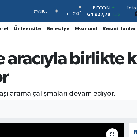
Foto 
DOLAR
°
24
47,5894
0.08
EURO
55,0398
-0.02
erel
Üniversite
Belediye
Ekonomi
Resmi İlanlar
STERLİN
64,1581
0.16
GRAM ALTIN
aracıyla birlikte
6508.83
4.44
BİST100
13.703
11
or
BITCOIN
64.927,78
1.32
şı arama çalışmaları devam ediyor.
R