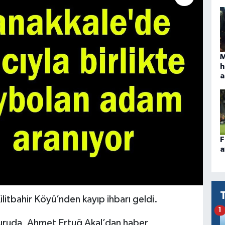
M
h
a
F
a
ilitbahir Köyü’nden kayıp ihbarı geldi.
1
yuruda, Ahmet Ertuğ Akal’dan haber