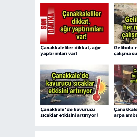
Çanakkaleliler dikkat, ağır
Gelibolu'
yaptırımları var!
çalışma s
Çanakkale'de kavurucu
Çanakkal
sıcaklar etkisini artırıyor!
arpa amba