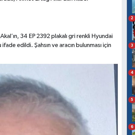
2
kal’ın, 34 EP 2392 plakalı gri renkli Hyundai
fade edildi. Şahsın ve aracın bulunması için
3
4
5
6