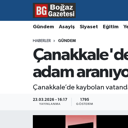
Asayiş
Hava Durumu
Gündem
Asayiş
Siyaset
Eğitim
Y
Eğitim
Trafik Durumu
HABERLER
GÜNDEM
Çanakkale'de 
Ekonomi
Süper Lig Puan Durumu ve Fikstür
Gündem
Tüm Manşetler
adam aranıy
Kültür ve Sanat
Son Dakika Haberleri
Çanakkale’de kaybolan vatanda
Magazin
Haber Arşivi
23.03.2026 - 16:17
1795
YAYINLANMA
GÖSTERIM
Resmi İlanlar
Sağlık