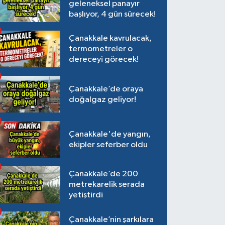
geleneksel panayır
başlıyor, 4 gün sürecek!
Çanakkale kavrulacak,
termometreler o
dereceyi görecek!
Çanakkale’de oraya
doğalgaz geliyor!
Çanakkale'de yangın,
ekipler seferber oldu
Çanakkale’de 200
metrekarelik serada
yetiştirdi
Çanakkale’nin şarkılara