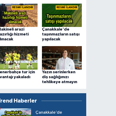
RESMİ İLANDIR
RESMİ İLANDIR
akineli arazi
Çanakkale'de
azırlığı hizmeti
taşınmazların satışı
lınacak
yapılacak
enerbahçe tur için
Yazın serinlerken
vantajı yakaladı
diş sağlığınızı
tehlikeye atmayın
Trend Haberler
Çanakkale’de