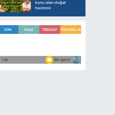
konu olan doğal
hazinesi