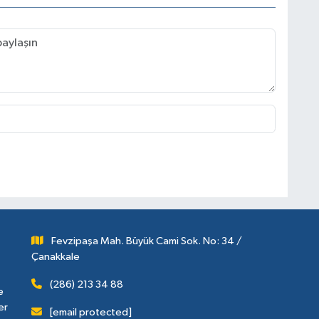
Fevzipaşa Mah. Büyük Cami Sok. No: 34 /
Çanakkale
(286) 213 34 88
e
er
[email protected]