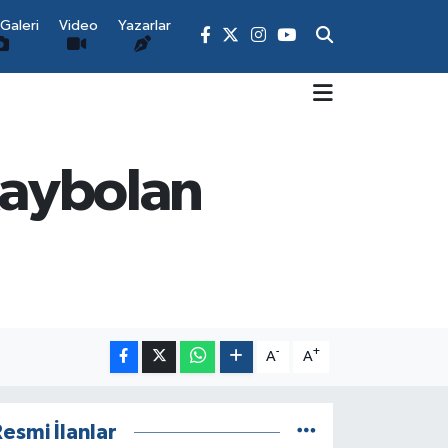
Galeri
Video
Yazarlar
 kaybolan
-
+
A
A
esmi İlanlar