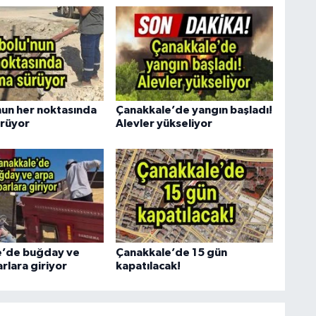
nun her noktasında
Çanakkale’de yangın başladı!
ürüyor
Alevler yükseliyor
e’de buğday ve
Çanakkale’de 15 gün
rlara giriyor
kapatılacak!