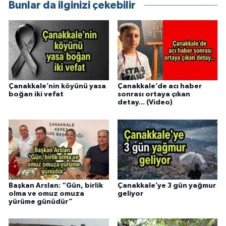
Bunlar da ilginizi çekebilir
Çanakkale’nin köyünü yasa
Çanakkale’de acı haber
boğan iki vefat
sonrası ortaya çıkan
detay... (Video)
Başkan Arslan: “Gün, birlik
Çanakkale’ye 3 gün yağmur
olma ve omuz omuza
geliyor
yürüme günüdür”