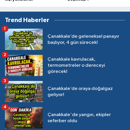
Trend Haberler
1
Çanakkale’de geleneksel panayır
başlıyor, 4 gün sürecek!
2
Çanakkale kavrulacak,
termometreler o dereceyi
görecek!
3
Çanakkale’de oraya doğalgaz
geliyor!
4
Çanakkale'de yangın, ekipler
seferber oldu