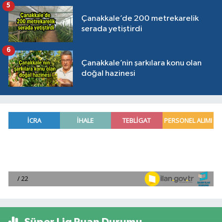
5
Çanakkale’de 200 metrekarelik
serada yetiştirdi
6
Çanakkale’nin şarkılara konu olan
doğal hazinesi
Süper Lig Puan Durumu