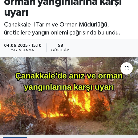
orman yangınlarına karşı
uyarı
Çanakkale İl Tarım ve Orman Müdürlüğü,
üreticilere yangın önlemi çağrısında bulundu.
04.06.2025 - 15:10
58
YAYINLANMA
GÖSTERIM