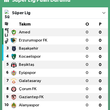
Süper Lig
#
Takım
O
P
1
Amed
0
0
2
Erzurumspor FK
0
0
3
Başakşehir
0
0
4
Kocaelispor
0
0
5
Beşiktaş
0
0
6
Eyüpspor
0
0
7
Galatasaray
0
0
8
Çorum FK
0
0
9
Gaziantep FK
0
0
10
Alanyaspor
0
0