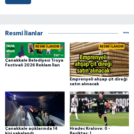
Resmi İlanlar
RESMİ İLANDIR
RESMİ İLANDIR
Çanakkale Belediyesi Troya
Festivali 2026 Reklam İlan
Emprenyeli ahşap çit direği
satın alınacak
Çanakkale açıklarında 14
Hradec Kralove: 0 -
kişi yakalandı
Beşiktaş: 1