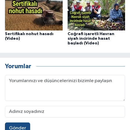
Sertifikalı nohut hasadı
Coğrafi işaretli Havran
(Video)
siyah incirinde hasat
başladı (Video)
Yorumlar
Gönder