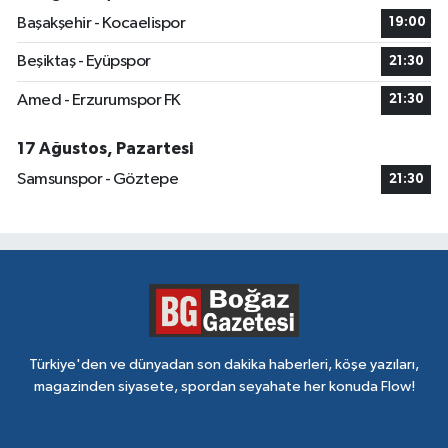
Başakşehir - Kocaelispor
19:00
Beşiktaş - Eyüpspor
21:30
Amed - Erzurumspor FK
21:30
17 Ağustos, Pazartesi
Samsunspor - Göztepe
21:30
Türkiye'den ve dünyadan son dakika haberleri, köşe yazıları,
magazinden siyasete, spordan seyahate her konuda Flow!