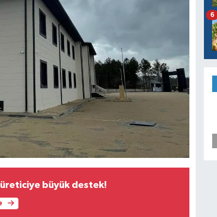
6
üreticiye büyük destek!
e