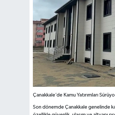
Çanakkale’de Kamu Yatırımları Sürüyo
Son dönemde Çanakkale genelinde kamu 
özellikle güvenlik, ulaşım ve altyapı p