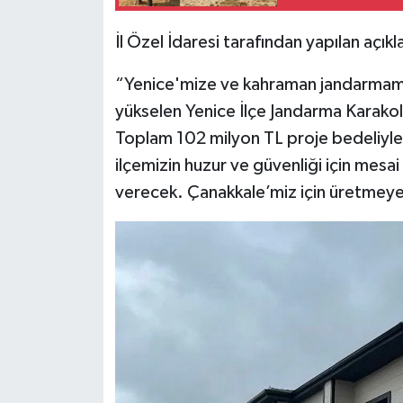
İl Özel İdaresi tarafından yapılan açık
“Yenice'mize ve kahraman jandarmamıza 
yükselen Yenice İlçe Jandarma Karakol
Toplam 102 milyon TL proje bedeliyle
ilçemizin huzur ve güvenliği için me
verecek. Çanakkale’miz için üretmey