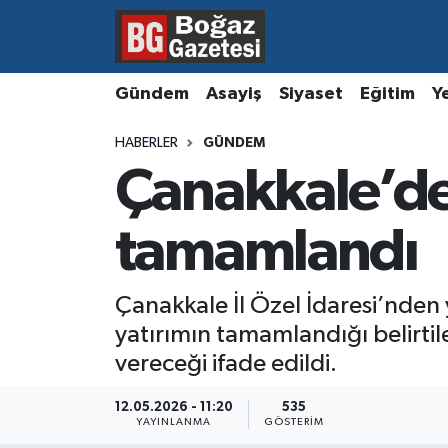
Asayiş
Hava Durumu
Gündem
Asayiş
Siyaset
Eğitim
Y
Eğitim
Trafik Durumu
HABERLER
GÜNDEM
Çanakkale’de 
Ekonomi
Süper Lig Puan Durumu ve Fikstür
Gündem
Tüm Manşetler
tamamlandı
Kültür ve Sanat
Son Dakika Haberleri
Çanakkale İl Özel İdaresi’nden
yatırımın tamamlandığı belirti
Magazin
Haber Arşivi
vereceği ifade edildi.
Resmi İlanlar
12.05.2026 - 11:20
535
YAYINLANMA
GÖSTERIM
Sağlık