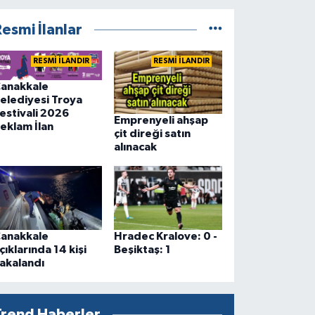
esmi İlanlar
RESMİ İLANDIR
RESMİ İLANDIR
anakkale
elediyesi Troya
estivali 2026
Emprenyeli ahşap
eklam İlan
çit direği satın
alınacak
anakkale
Hradec Kralove: 0 -
çıklarında 14 kişi
Beşiktaş: 1
akalandı
Trend Haberler