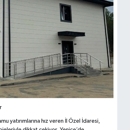
r
yatırımlarına hız veren İl Özel İdaresi,
rojeleriyle dikkat çekiyor. Yenice’de