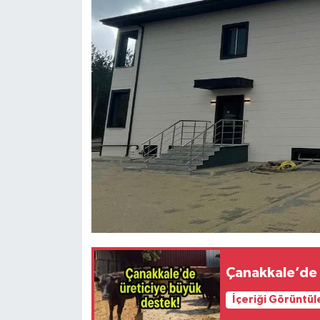
Çanakkale’de 
İçeriği Görüntül