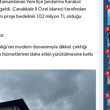
 tamamlanan Yeni İlçe Jandarma Karakol
1
geldi. Çanakkale İl Özel İdaresi tarafından
am proje bedelinin 102 milyon TL olduğu
2
or
ığı’nın modern donanımıyla dikkat çektiği
3
ik hizmetlerinin daha etkin yürütülmesine katkı
4
5