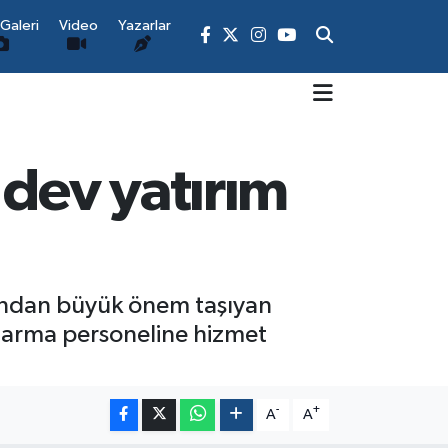
Galeri
Video
Yazarlar
 dev yatırım
ısından büyük önem taşıyan
ndarma personeline hizmet
-
+
A
A