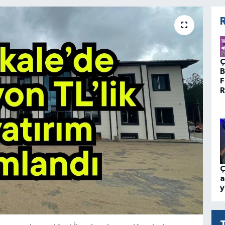
R
Ç
B
F
R
Ç
a
y