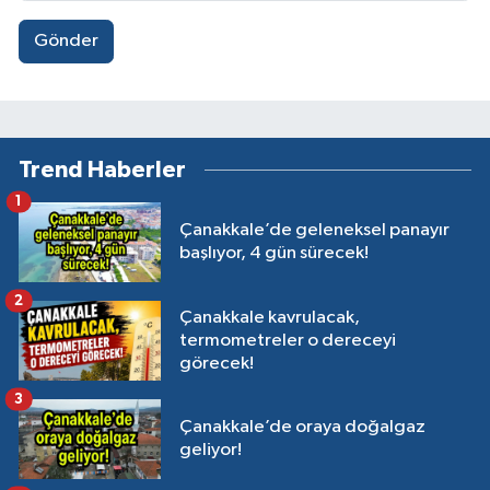
Gönder
Trend Haberler
1
Çanakkale’de geleneksel panayır
başlıyor, 4 gün sürecek!
2
Çanakkale kavrulacak,
termometreler o dereceyi
görecek!
3
Çanakkale’de oraya doğalgaz
geliyor!