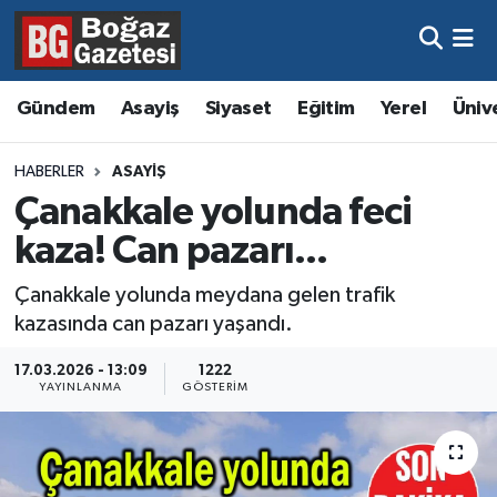
Asayiş
Hava Durumu
Gündem
Asayiş
Siyaset
Eğitim
Yerel
Üniv
Eğitim
Trafik Durumu
HABERLER
ASAYIŞ
Ekonomi
Süper Lig Puan Durumu ve Fikstür
Çanakkale yolunda feci
kaza! Can pazarı...
Gündem
Tüm Manşetler
Çanakkale yolunda meydana gelen trafik
Kültür ve Sanat
Son Dakika Haberleri
kazasında can pazarı yaşandı.
Magazin
Haber Arşivi
17.03.2026 - 13:09
1222
YAYINLANMA
GÖSTERIM
Resmi İlanlar
Sağlık