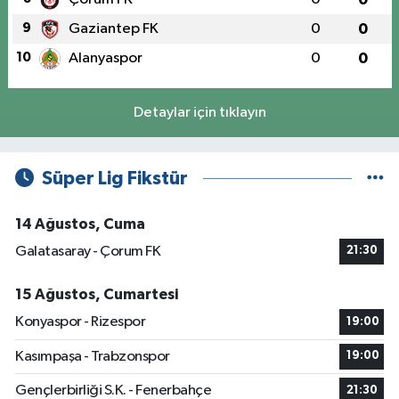
9
Gaziantep FK
0
0
10
Alanyaspor
0
0
Detaylar için tıklayın
Süper Lig Fikstür
14 Ağustos, Cuma
Galatasaray - Çorum FK
21:30
15 Ağustos, Cumartesi
Konyaspor - Rizespor
19:00
Kasımpaşa - Trabzonspor
19:00
Gençlerbirliği S.K. - Fenerbahçe
21:30