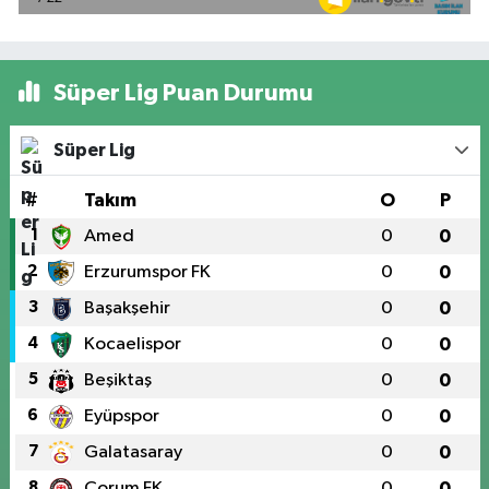
Süper Lig Puan Durumu
Süper Lig
#
Takım
O
P
1
Amed
0
0
2
Erzurumspor FK
0
0
3
Başakşehir
0
0
4
Kocaelispor
0
0
5
Beşiktaş
0
0
6
Eyüpspor
0
0
7
Galatasaray
0
0
8
Çorum FK
0
0