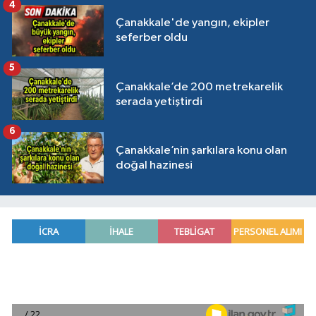
4
Çanakkale'de yangın, ekipler
seferber oldu
5
Çanakkale’de 200 metrekarelik
serada yetiştirdi
6
Çanakkale’nin şarkılara konu olan
doğal hazinesi