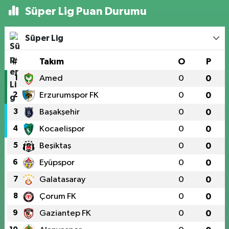
Süper Lig Puan Durumu
Süper Lig
#
Takım
O
P
1
Amed
0
0
2
Erzurumspor FK
0
0
3
Başakşehir
0
0
4
Kocaelispor
0
0
5
Beşiktaş
0
0
6
Eyüpspor
0
0
7
Galatasaray
0
0
8
Çorum FK
0
0
9
Gaziantep FK
0
0