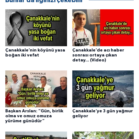
Bunlar da ilginizi çekebilir
Çanakkale’nin köyünü yasa
Çanakkale’de acı haber
boğan iki vefat
sonrası ortaya çıkan
detay... (Video)
Başkan Arslan: “Gün, birlik
Çanakkale’ye 3 gün yağmur
olma ve omuz omuza
geliyor
yürüme günüdür”