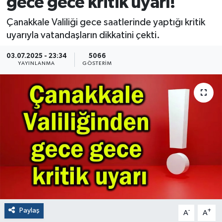
gece gece kritik uyarı!
Çanakkale Valiliği gece saatlerinde yaptığı kritik
uyarıyla vatandaşların dikkatini çekti.
03.07.2025 - 23:34
5066
YAYINLANMA
GÖSTERIM
Paylaş
-
+
A
A