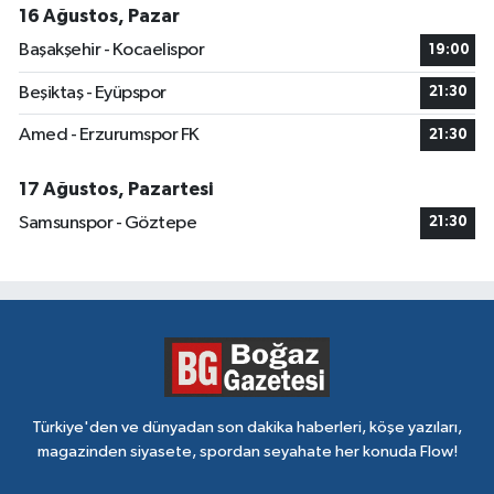
16 Ağustos, Pazar
Başakşehir - Kocaelispor
19:00
Beşiktaş - Eyüpspor
21:30
Amed - Erzurumspor FK
21:30
17 Ağustos, Pazartesi
Samsunspor - Göztepe
21:30
Türkiye'den ve dünyadan son dakika haberleri, köşe yazıları,
magazinden siyasete, spordan seyahate her konuda Flow!