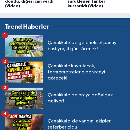
döndü, diğeri can verdi
sürüklenen tanker
(Video)
kurtarıldı (Video)
Trend Haberler
1
Çanakkale’de geleneksel panayır
başlıyor, 4 gün sürecek!
2
Çanakkale kavrulacak,
termometreler o dereceyi
görecek!
3
Çanakkale’de oraya doğalgaz
geliyor!
4
Çanakkale'de yangın, ekipler
seferber oldu