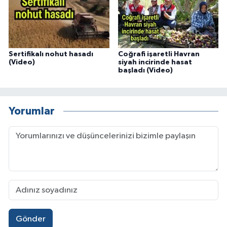
Sertifikalı nohut hasadı
Coğrafi işaretli Havran
(Video)
siyah incirinde hasat
başladı (Video)
Yorumlar
Gönder