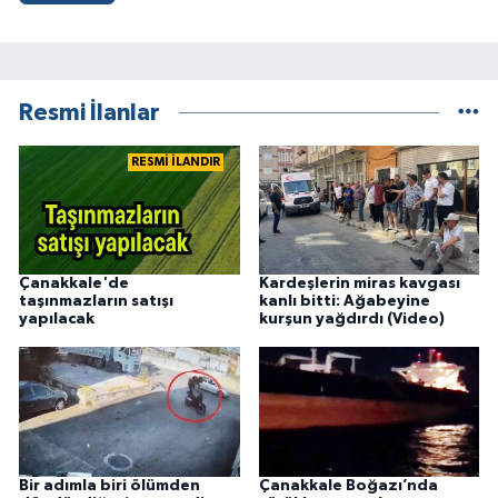
Resmi İlanlar
RESMİ İLANDIR
Çanakkale'de
Kardeşlerin miras kavgası
taşınmazların satışı
kanlı bitti: Ağabeyine
yapılacak
kurşun yağdırdı (Video)
Bir adımla biri ölümden
Çanakkale Boğazı’nda