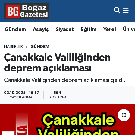
Asayiş
Hava Durumu
Gündem
Asayiş
Siyaset
Eğitim
Yerel
Üniv
Eğitim
Trafik Durumu
HABERLER
GÜNDEM
Ekonomi
Süper Lig Puan Durumu ve Fikstür
Çanakkale Valiliğinden
deprem açıklaması
Gündem
Tüm Manşetler
Çanakkale Valiliğinden deprem açıklaması geldi.
Kültür ve Sanat
Son Dakika Haberleri
02.10.2025 - 15:17
554
YAYINLANMA
GÖSTERIM
Magazin
Haber Arşivi
Resmi İlanlar
Sağlık