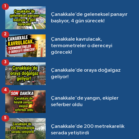
1
Çanakkale’de geleneksel panayır
başlıyor, 4 gün sürecek!
2
Çanakkale kavrulacak,
termometreler o dereceyi
görecek!
3
Çanakkale’de oraya doğalgaz
geliyor!
4
Çanakkale'de yangın, ekipler
seferber oldu
5
Çanakkale’de 200 metrekarelik
serada yetiştirdi