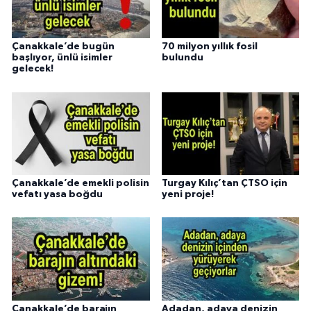
Çanakkale’de bugün
70 milyon yıllık fosil
başlıyor, ünlü isimler
bulundu
gelecek!
Çanakkale’de emekli polisin
Turgay Kılıç’tan ÇTSO için
vefatı yasa boğdu
yeni proje!
Çanakkale’de barajın
Adadan, adaya denizin