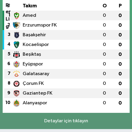
#
Takım
O
P
1
Amed
0
0
2
Erzurumspor FK
0
0
3
Başakşehir
0
0
4
Kocaelispor
0
0
5
Beşiktaş
0
0
6
Eyüpspor
0
0
7
Galatasaray
0
0
8
Çorum FK
0
0
9
Gaziantep FK
0
0
10
Alanyaspor
0
0
Detaylar için tıklayın